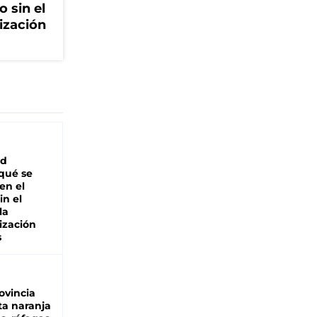
o sin el
ización
ad
 qué se
en el
in el
la
ización
s
ovincia
ta naranja