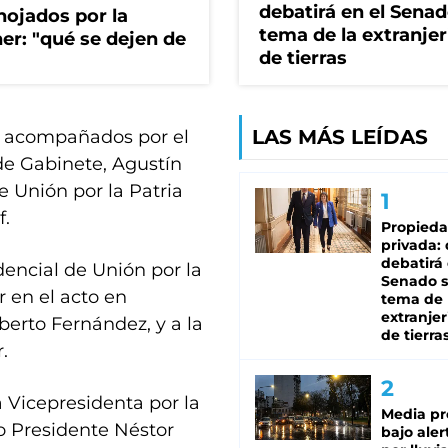
debatirá en el Senad
nojados por la
tema de la extranjer
ner: "qué se dejen de
de tierras
LAS MÁS LEÍDAS
la acompañados por el
 de Gabinete, Agustín
e Unión por la Patria
f.
Propied
privada:
debatirá 
encial de Unión por la
Senado s
r en el acto en
tema de 
extranjer
berto Fernández, y a la
de tierra
.
 Vicepresidenta por la
Media pr
o Presidente Néstor
bajo aler