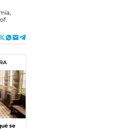
mía,
of.
ORA
qué se