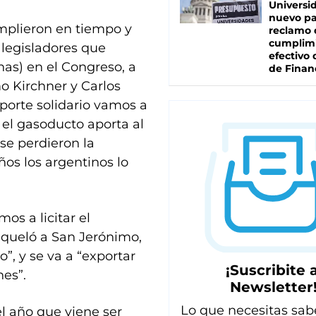
Universi
nuevo pa
mplieron en tiempo y
reclamo 
cumplim
 legisladores que
efectivo 
unas) en el Congreso, a
de Finan
o Kirchner y Carlos
aporte solidario vamos a
el gasoducto aporta al
se perdieron la
ños los argentinos lo
os a licitar el
iqueló a San Jerónimo,
o”, y se va a “exportar
¡Suscribite a
nes”.
Newsletter
Lo que necesitas sab
el año que viene ser