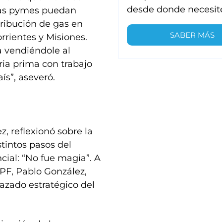
desde donde necesit
 las pymes puedan
ribución de gas en
SABER MÁS
rrientes y Misiones.
 vendiéndole al
ia prima con trabajo
ís”, aseveró.
z, reflexionó sobre la
tintos pasos del
cial: “No fue magia”. A
YPF, Pablo González,
trazado estratégico del