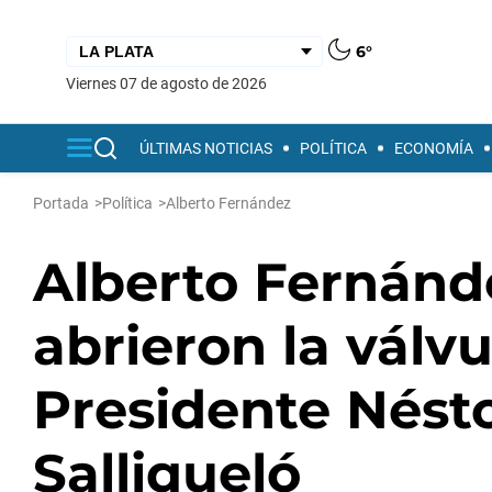
6°
viernes 07 de agosto de 2026
ÚLTIMAS NOTICIAS
POLÍTICA
ECONOMÍA
Portada
>
Política
>
Alberto Fernández
Alberto Fernánde
abrieron la válv
Presidente Nést
Salliqueló