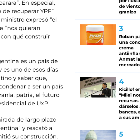
por lluvi
arara”. En especial,
de viento
e de recuperar YPF”
granizo
 ministro expresó “el
e “nos quieran
con qué construir
Roban pa
una cono
crema
antiinfla
Anmat la 
entina es un país de
mercado
oy es uno de esos días
tino y saber que,
condenar a ser un país
Kicillof e
ía, patria, el futuro
"Milei no
recursos
esidencial de UxP.
dárselos 
bancos, a
a sus am
irada de largo plazo
entina” y rescató a
itió su construcción.