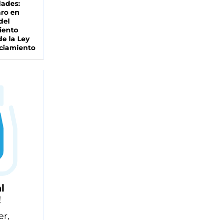
dades:
ro en
del
iento
de la Ley
ciamiento
l
!
er,