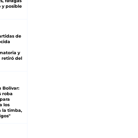
as, ráfagas
 y posible
rtidas de
cida
matoria y
retiró del
n Bolívar:
s roba
 para
a los
 la timba,
igos"