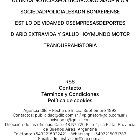
ÚLTIMAS NOTICIAS
POLÍTICA
ECONOMÍA
OPINIÓN
SOCIEDAD
POLICIALES
ADN BONAERENSE
ESTILO DE VIDA
MEDIOS
EMPRESAS
DEPORTES
DIARIO EXTRA
VIDA Y SALUD HOY
MUNDO MOTOR
TRANQUERA
HISTORIA
RSS
Contacto
Términos y Condiciones
Política de cookies
Agencia DIB - Fecha de Inicio: Septiembre 1993
Contactos:
publicidad@dib.com.ar
/
vpignaton@dib.com.ar
/
avisosdib@gmail.com
Dirección de las oficinas: Calle 48 Nº 726 Piso 4, La Plata; Provincia
de Buenos Aires, Argentina
Teléfono: +5492215022421 - Whatsapp: +5492215031783
Email:
administracion@dib.com.ar