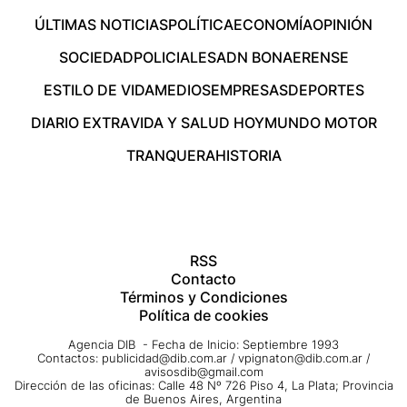
ÚLTIMAS NOTICIAS
POLÍTICA
ECONOMÍA
OPINIÓN
SOCIEDAD
POLICIALES
ADN BONAERENSE
ESTILO DE VIDA
MEDIOS
EMPRESAS
DEPORTES
DIARIO EXTRA
VIDA Y SALUD HOY
MUNDO MOTOR
TRANQUERA
HISTORIA
RSS
Contacto
Términos y Condiciones
Política de cookies
Agencia DIB - Fecha de Inicio: Septiembre 1993
Contactos:
publicidad@dib.com.ar
/
vpignaton@dib.com.ar
/
avisosdib@gmail.com
Dirección de las oficinas: Calle 48 Nº 726 Piso 4, La Plata; Provincia
de Buenos Aires, Argentina