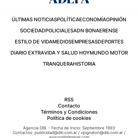
ÚLTIMAS NOTICIAS
POLÍTICA
ECONOMÍA
OPINIÓN
SOCIEDAD
POLICIALES
ADN BONAERENSE
ESTILO DE VIDA
MEDIOS
EMPRESAS
DEPORTES
DIARIO EXTRA
VIDA Y SALUD HOY
MUNDO MOTOR
TRANQUERA
HISTORIA
RSS
Contacto
Términos y Condiciones
Política de cookies
Agencia DIB - Fecha de Inicio: Septiembre 1993
Contactos:
publicidad@dib.com.ar
/
vpignaton@dib.com.ar
/
avisosdib@gmail.com