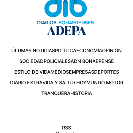
ÚLTIMAS NOTICIAS
POLÍTICA
ECONOMÍA
OPINIÓN
SOCIEDAD
POLICIALES
ADN BONAERENSE
ESTILO DE VIDA
MEDIOS
EMPRESAS
DEPORTES
DIARIO EXTRA
VIDA Y SALUD HOY
MUNDO MOTOR
TRANQUERA
HISTORIA
RSS