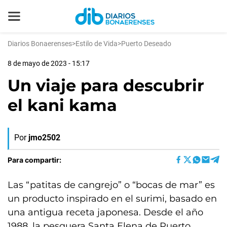
Diarios Bonaerenses
>
Estilo de Vida
>
Puerto Deseado
8 de mayo de 2023 - 15:17
Un viaje para descubrir
el kani kama
Por
jmo2502
Para compartir:
Las “patitas de cangrejo” o “bocas de mar” es
un producto inspirado en el surimi, basado en
una antigua receta japonesa. Desde el año
1988, la pesquera Santa Elena de Puerto