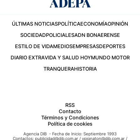
ÚLTIMAS NOTICIAS
POLÍTICA
ECONOMÍA
OPINIÓN
SOCIEDAD
POLICIALES
ADN BONAERENSE
ESTILO DE VIDA
MEDIOS
EMPRESAS
DEPORTES
DIARIO EXTRA
VIDA Y SALUD HOY
MUNDO MOTOR
TRANQUERA
HISTORIA
RSS
Contacto
Términos y Condiciones
Política de cookies
Agencia DIB - Fecha de Inicio: Septiembre 1993
Contactos:
publicidad@dib.com.ar
/
vpignaton@dib.com.ar
/