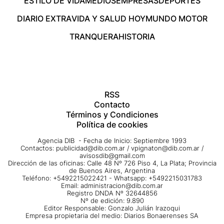
ESTILO DE VIDA
MEDIOS
EMPRESAS
DEPORTES
DIARIO EXTRA
VIDA Y SALUD HOY
MUNDO MOTOR
TRANQUERA
HISTORIA
RSS
Contacto
Términos y Condiciones
Política de cookies
Agencia DIB - Fecha de Inicio: Septiembre 1993
Contactos:
publicidad@dib.com.ar
/
vpignaton@dib.com.ar
/
avisosdib@gmail.com
Dirección de las oficinas: Calle 48 Nº 726 Piso 4, La Plata; Provincia
de Buenos Aires, Argentina
Teléfono: +5492215022421 - Whatsapp: +5492215031783
Email:
administracion@dib.com.ar
Registro DNDA Nº 32644856
Nº de edición: 9.890
Editor Responsable: Gonzalo Julián Irazoqui
Empresa propietaria del medio: Diarios Bonaerenses SA