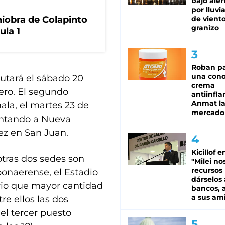
bajo aler
por lluvi
niobra de Colapinto
de viento
granizo
ula 1
Roban pa
una cono
butará el sábado 20
crema
tero. El segundo
antiinfla
Anmat la 
ala, el martes 23 de
mercado
rentando a Nueva
vez en San Juan.
Kicillof e
otras dos sedes son
"Milei no
recursos
bonaerense, el Estadio
dárselos 
io que mayor cantidad
bancos, a
a sus am
tre ellos las dos
 el tercer puesto