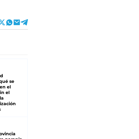
ad
 qué se
en el
in el
la
ización
s
ovincia