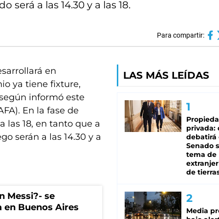
o será a las 14.30 y a las 18.
Para compartir:
sarrollará en
LAS MÁS LEÍDAS
io ya tiene fixture,
 según informó este
AFA). En la fase de
Propied
 a las 18, en tanto que a
privada:
ego serán a las 14.30 y a
debatirá 
Senado s
tema de 
extranjer
de tierra
on Messi?- se
a en Buenos Aires
Media pr