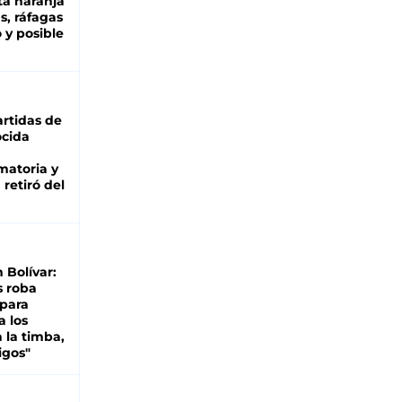
ta naranja
as, ráfagas
 y posible
rtidas de
cida
matoria y
retiró del
n Bolívar:
s roba
 para
a los
 la timba,
igos"