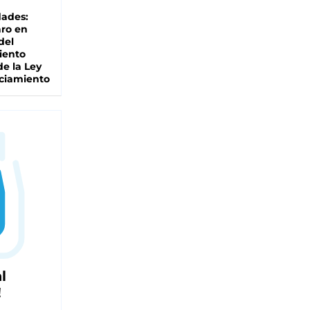
dades:
ro en
del
iento
de la Ley
ciamiento
l
!