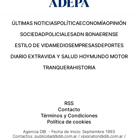
ÚLTIMAS NOTICIAS
POLÍTICA
ECONOMÍA
OPINIÓN
SOCIEDAD
POLICIALES
ADN BONAERENSE
ESTILO DE VIDA
MEDIOS
EMPRESAS
DEPORTES
DIARIO EXTRA
VIDA Y SALUD HOY
MUNDO MOTOR
TRANQUERA
HISTORIA
RSS
Contacto
Términos y Condiciones
Política de cookies
Agencia DIB - Fecha de Inicio: Septiembre 1993
Contactos:
publicidad@dib.com.ar
/
vpignaton@dib.com.ar
/