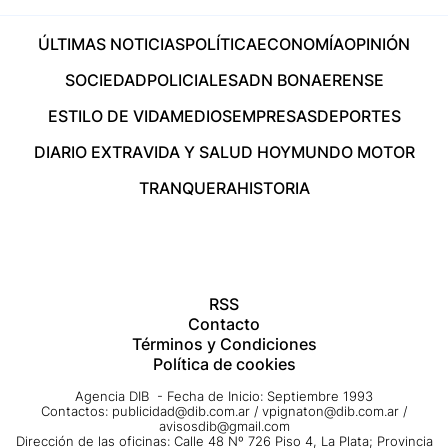
ÚLTIMAS NOTICIAS
POLÍTICA
ECONOMÍA
OPINIÓN
SOCIEDAD
POLICIALES
ADN BONAERENSE
ESTILO DE VIDA
MEDIOS
EMPRESAS
DEPORTES
DIARIO EXTRA
VIDA Y SALUD HOY
MUNDO MOTOR
TRANQUERA
HISTORIA
RSS
Contacto
Términos y Condiciones
Política de cookies
Agencia DIB - Fecha de Inicio: Septiembre 1993
Contactos:
publicidad@dib.com.ar
/
vpignaton@dib.com.ar
/
avisosdib@gmail.com
Dirección de las oficinas: Calle 48 Nº 726 Piso 4, La Plata; Provincia