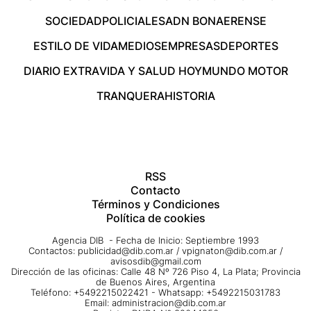
SOCIEDAD
POLICIALES
ADN BONAERENSE
ESTILO DE VIDA
MEDIOS
EMPRESAS
DEPORTES
DIARIO EXTRA
VIDA Y SALUD HOY
MUNDO MOTOR
TRANQUERA
HISTORIA
RSS
Contacto
Términos y Condiciones
Política de cookies
Agencia DIB - Fecha de Inicio: Septiembre 1993
Contactos:
publicidad@dib.com.ar
/
vpignaton@dib.com.ar
/
avisosdib@gmail.com
Dirección de las oficinas: Calle 48 Nº 726 Piso 4, La Plata; Provincia
de Buenos Aires, Argentina
Teléfono: +5492215022421 - Whatsapp: +5492215031783
Email:
administracion@dib.com.ar