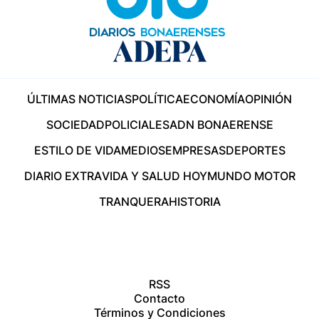
ÚLTIMAS NOTICIAS
POLÍTICA
ECONOMÍA
OPINIÓN
SOCIEDAD
POLICIALES
ADN BONAERENSE
ESTILO DE VIDA
MEDIOS
EMPRESAS
DEPORTES
DIARIO EXTRA
VIDA Y SALUD HOY
MUNDO MOTOR
TRANQUERA
HISTORIA
RSS
Contacto
Términos y Condiciones