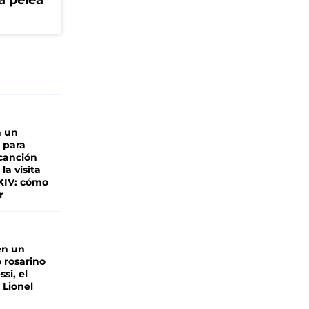
a pelea
n un
 para
 canción
 la visita
XIV: cómo
r
en un
 rosarino
si, el
 Lionel