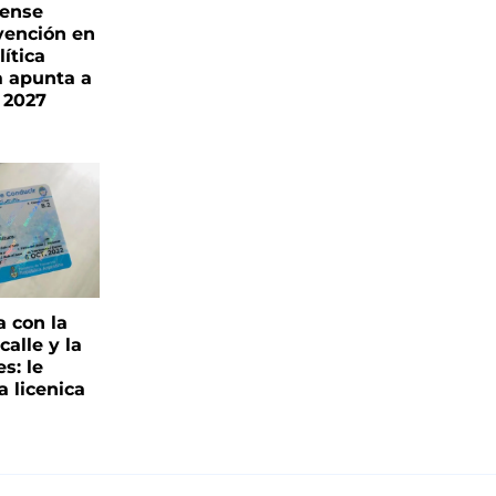
rense
vención en
ítica
a apunta a
 2027
a con la
alle y la
s: le
a licenica