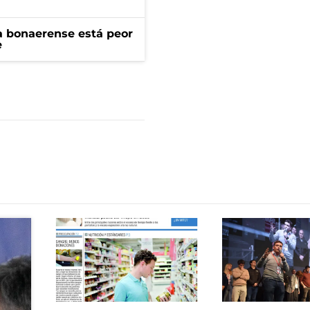
a bonaerense está peor
e