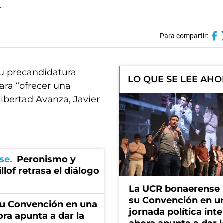
.
Para compartir:
su precandidatura
LO QUE SE LEE AH
ara “ofrecer una
 Libertad Avanza, Javier
se
Peronismo y
llof retrasa el diálogo
La UCR bonaerense
su Convención en u
u Convención en una
jornada política int
ora apunta a dar la