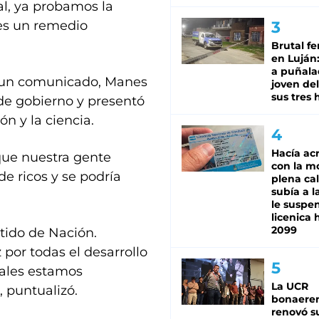
al, ya probamos la
i es un remedio
Brutal fe
en Luján
a puñala
n un comunicado, Manes
joven de
sus tres 
 de gobierno y presentó
ón y la ciencia.
Hacía ac
que nuestra gente
con la m
e ricos y se podría
plena cal
subía a l
le suspe
licenica 
2099
tido de Nación.
por todas el desarrollo
uales estamos
La UCR
, puntualizó.
bonaere
renovó s