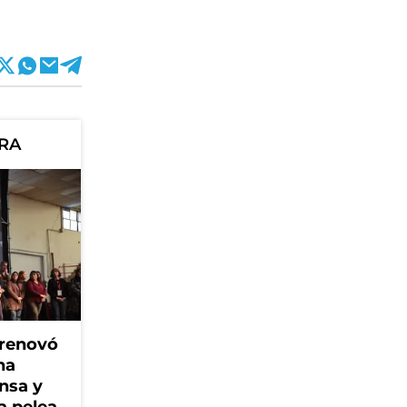
ORA
 renovó
na
ensa y