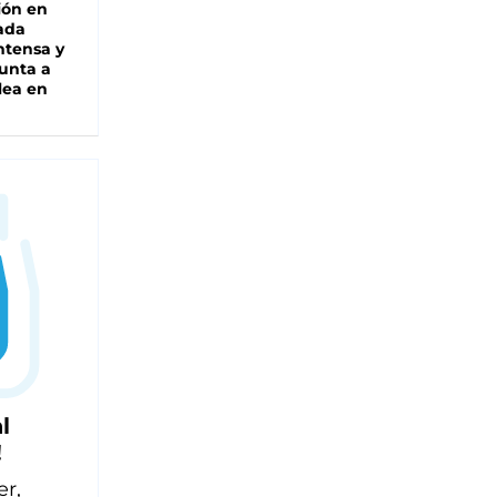
ión en
ada
intensa y
unta a
lea en
l
!
er,