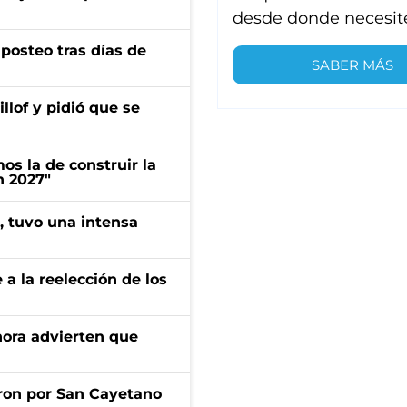
desde donde necesit
osteo tras días de
SABER MÁS
llof y pidió que se
s la de construir la
n 2027"
a, tuvo una intensa
e a la reelección de los
ahora advierten que
ron por San Cayetano