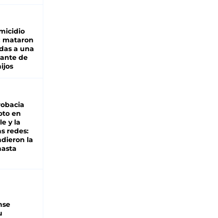
micidio
: mataron
das a una
lante de
hijos
robacia
oto en
le y la
as redes:
ndieron la
hasta
nse
u