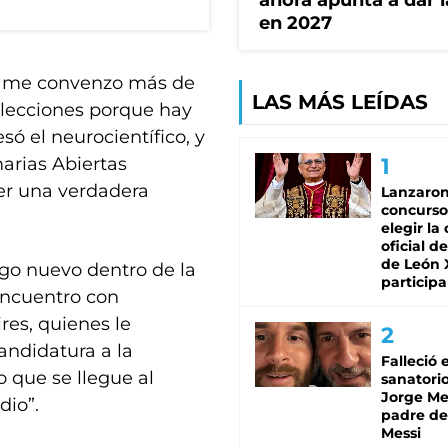
ahora apunta a dar l
en 2027
na me convenzo más de
LAS MÁS LEÍDAS
lecciones porque hay
ó el neurocientífico, y
arias Abiertas
cer una verdadera
Lanzaro
concurso
elegir la
oficial de
de León 
lgo nuevo dentro de la
participa
 encuentro con
res, quienes le
andidatura a la
Falleció 
 que se llegue al
sanatorio
Jorge Mes
dio”.
padre de
Messi