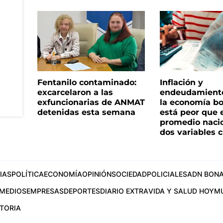
Fentanilo contaminado:
Inflación y
excarcelaron a las
endeudamiento 
exfuncionarias de ANMAT
la economía b
detenidas esta semana
está peor que 
promedio naci
dos variables 
IAS
POLÍTICA
ECONOMÍA
OPINIÓN
SOCIEDAD
POLICIALES
ADN BONA
MEDIOS
EMPRESAS
DEPORTES
DIARIO EXTRA
VIDA Y SALUD HOY
M
STORIA