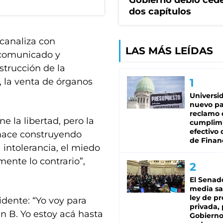
Gobierno debió ced
dos capítulos
canaliza con
LAS MÁS LEÍDAS
 comunicado y
strucción de la
, la venta de órganos
Universi
nuevo pa
reclamo 
 la libertad, pero la
cumplim
efectivo 
e hace construyendo
de Finan
 intolerancia, el miedo
mente lo contrario”,
El Senad
media sa
ley de p
idente: “Yo voy para
privada, 
n B. Yo estoy acá hasta
Gobierno