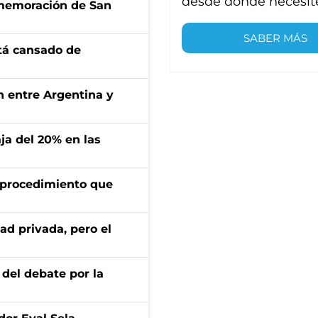
desde donde necesit
onmemoración de San
SABER MÁS
stá cansado de
ón entre Argentina y
aja del 20% en las
l procedimiento que
ad privada, pero el
 del debate por la