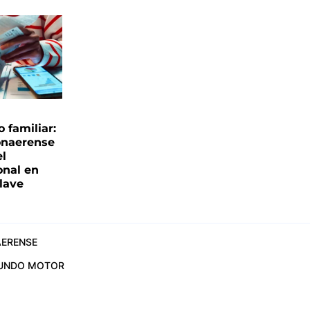
familiar:
onaerense
el
onal en
clave
ERENSE
UNDO MOTOR