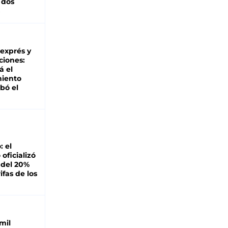
 dos
 exprés y
ciones:
á el
miento
bó el
: el
oficializó
 del 20%
ifas de los
mil