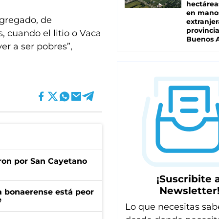
hectárea
en mano
agregado, de
extranjer
provinci
 cuando el litio o Vaca
Buenos A
r a ser pobres”,
ron por San Cayetano
¡Suscribite a
Newsletter
a bonaerense está peor
e
Lo que necesitas sab