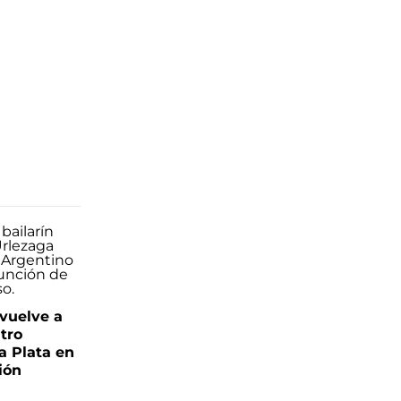
 vuelve a
atro
a Plata en
ión