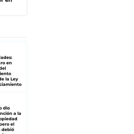
er en
dades:
ro en
del
iento
de la Ley
ciamiento
o dio
nción a la
ropiedad
pero el
 debió