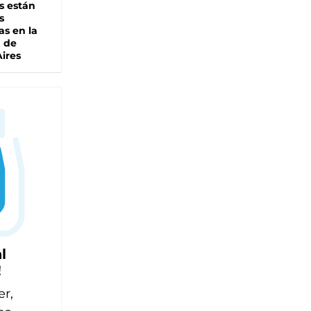
s están
s
as en la
a de
ires
l
!
er,