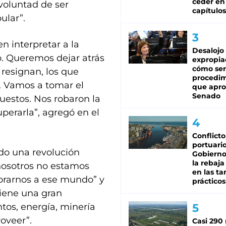
ceder en
a voluntad de ser
capítulos
ular”.
 interpretar a la
Desalojo
o. Queremos dejar atrás
expropia
cómo ser
resignan, los que
procedi
. Vamos a tomar el
que apro
Senado
estos. Nos robaron la
perarla”, agregó en el
Conflicto
portuario
ndo una revolución
Gobierno 
la rebaja
 nosotros no estamos
en las tar
orarnos a ese mundo” y
prácticos
iene una gran
os, energía, minería
roveer”.
Casi 290 