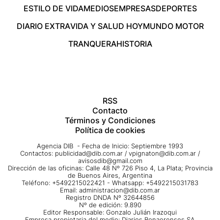
ESTILO DE VIDA
MEDIOS
EMPRESAS
DEPORTES
DIARIO EXTRA
VIDA Y SALUD HOY
MUNDO MOTOR
TRANQUERA
HISTORIA
RSS
Contacto
Términos y Condiciones
Política de cookies
Agencia DIB - Fecha de Inicio: Septiembre 1993
Contactos:
publicidad@dib.com.ar
/
vpignaton@dib.com.ar
/
avisosdib@gmail.com
Dirección de las oficinas: Calle 48 Nº 726 Piso 4, La Plata; Provincia
de Buenos Aires, Argentina
Teléfono: +5492215022421 - Whatsapp: +5492215031783
Email:
administracion@dib.com.ar
Registro DNDA Nº 32644856
Nº de edición: 9.890
Editor Responsable: Gonzalo Julián Irazoqui
Empresa propietaria del medio: Diarios Bonaerenses SA