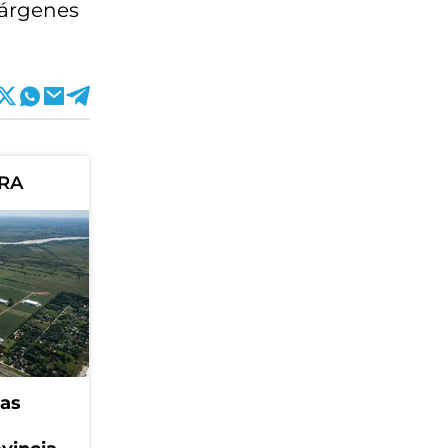
márgenes
ORA
eas