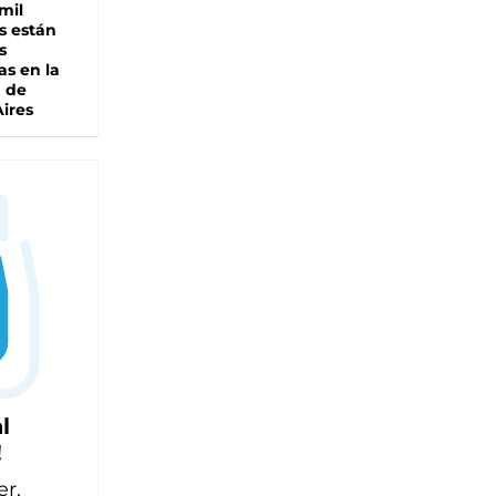
mil
s están
s
as en la
a de
ires
l
!
er,