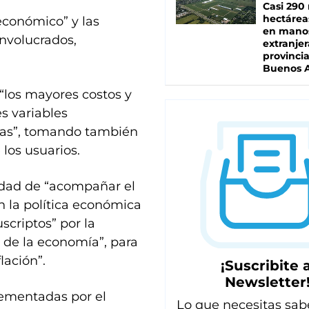
Casi 290 
hectárea
económico” y las
en mano
involucrados,
extranjer
provinci
Buenos A
los mayores costos y
es variables
rias”, tomando también
 los usuarios.
sidad de “acompañar el
n la política económica
scriptos” por la
s de la economía”, para
lación”.
¡Suscribite a
Newsletter
lementadas por el
Lo que necesitas sab