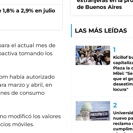
extranjeras en la pr
de Buenos Aires
 1,8% a 2,9% en julio
LAS MÁS LEÍDAS
 para el actual mes de
roactiva tomando los
Kicillof 
capitaliz
Plaza la 
Milei: "S
com había autorizado
que el g
desestim
ra marzo y abril, en
locura"
ienes de consumo
Universi
o modificó los valores
nuevo pa
reclamo 
cios móviles.
cumplim