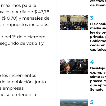
efectivo 
s máximos para la
de Finan
iles por día de $ 47,78
 ($ 0,70) y mensajes de
El Senad
con impuestos incluidos.
media sa
ley de p
r del 1° de diciembre
privada, 
Gobierno
 segundo de voz $ 1 y
ceder en
capítulos
Desalojo
expropia
e los incrementos
cómo ser
procedi
de la población, junto
que apro
as empresas
Senado
ue se pretende la