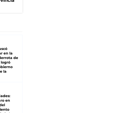
ovincia
buscó
ar en la
derrota de
e logró
obierno
e la
dades:
ro en
del
iento