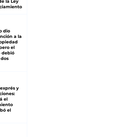
de la Ley
ciamiento
o dio
nción a la
ropiedad
pero el
 debió
 dos
 exprés y
ciones:
á el
miento
bó el