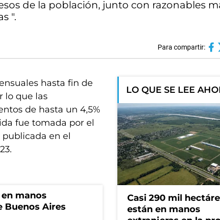
resos de la población, junto con razonables 
s ".
Para compartir:
nsuales hasta fin de
LO QUE SE LEE AH
r lo que las
mentos de hasta un 4,5%
da fue tomada por el
publicada en el
23.
n en manos
Casi 290 mil hectár
de Buenos Aires
están en manos