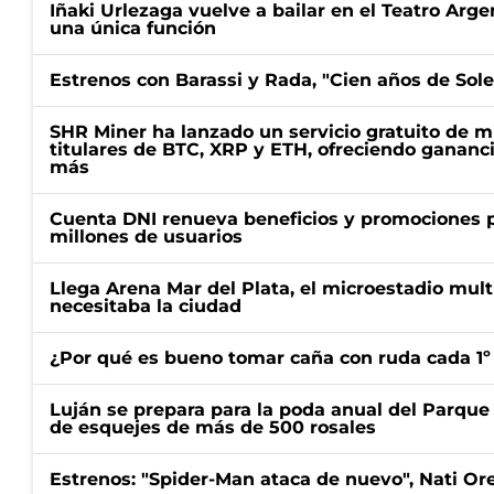
Iñaki Urlezaga vuelve a bailar en el Teatro Arge
una única función
Estrenos con Barassi y Rada, "Cien años de Sol
SHR Miner ha lanzado un servicio gratuito de m
titulares de BTC, XRP y ETH, ofreciendo gananci
más
Cuenta DNI renueva beneficios y promociones 
millones de usuarios
Llega Arena Mar del Plata, el microestadio mult
necesitaba la ciudad
¿Por qué es bueno tomar caña con ruda cada 1º
Luján se prepara para la poda anual del Parque 
de esquejes de más de 500 rosales
Estrenos: "Spider-Man ataca de nuevo", Nati Ore