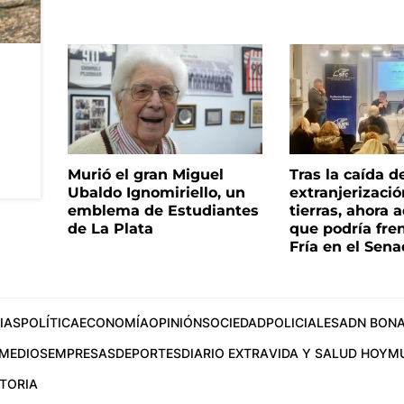
Murió el gran Miguel
Tras la caída d
Ubaldo Ignomiriello, un
extranjerizaci
emblema de Estudiantes
tierras, ahora 
de La Plata
que podría fre
Fría en el Sen
IAS
POLÍTICA
ECONOMÍA
OPINIÓN
SOCIEDAD
POLICIALES
ADN BONA
MEDIOS
EMPRESAS
DEPORTES
DIARIO EXTRA
VIDA Y SALUD HOY
M
STORIA