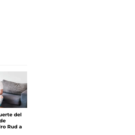
uerte del
 de
ro Rud a