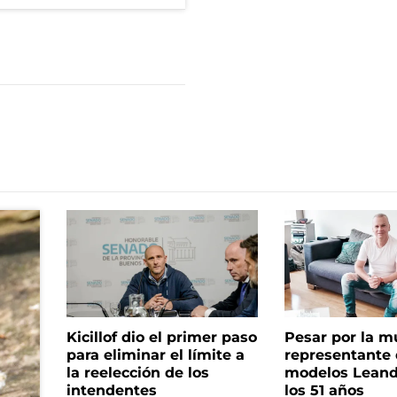
Kicillof dio el primer paso
Pesar por la m
para eliminar el límite a
representante
la reelección de los
modelos Leand
intendentes
los 51 años