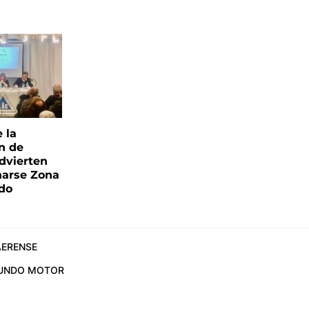
e la
ón de
advierten
narse Zona
ado
ERENSE
UNDO MOTOR