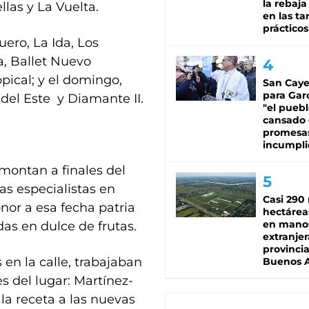
la rebaja
llas y La Vuelta.
en las tar
prácticos
ero, La Ida, Los
a, Ballet Nuevo
pical; y el domingo,
San Caye
para Gar
del Este y Diamante II.
"el puebl
cansado
promesa
incumpli
montan a finales del
s especialistas en
Casi 290 
onor a esa fecha patria
hectárea
en mano
as en dulce de frutas.
extranjer
provinci
en la calle, trabajaban
Buenos A
s del lugar: Martínez-
la receta a las nuevas