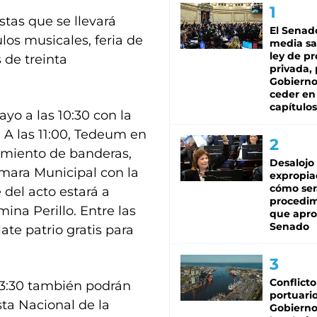
tas que se llevará
El Senad
ulos musicales, feria de
media sa
ley de p
 de treinta
privada, 
Gobierno
ceder en
capítulos
yo a las 10:30 con la
 A las 11:00, Tedeum en
zamiento de banderas,
Desalojo
mara Municipal con la
expropia
cómo ser
 del acto estará a
procedi
ina Perillo. Entre las
que apro
Senado
late patrio gratis para
Conflicto
 13:30 también podrán
portuario
sta Nacional de la
Gobierno 