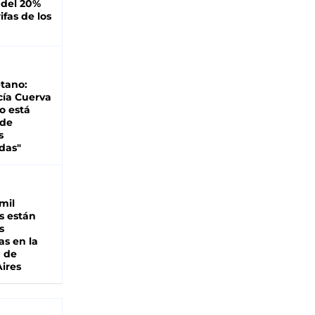
 del 20%
ifas de los
tano:
cía Cuerva
o está
 de
s
das"
mil
s están
s
as en la
a de
ires