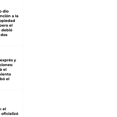
o dio
nción a la
ropiedad
pero el
 debió
 dos
 exprés y
ciones:
á el
miento
bó el
: el
oficializó