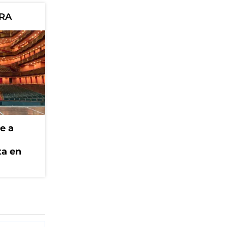
ORA
e a
ta en