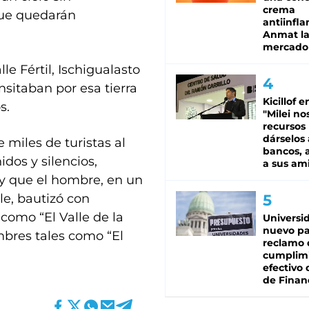
crema
que quedarán
antiinfla
Anmat la 
mercado
e Fértil, Ischigualasto
nsitaban por esa tierra
Kicillof e
s.
"Milei no
recursos
dárselos 
 miles de turistas al
bancos, a
dos y silencios,
a sus am
 y que el hombre, en un
le, bautizó con
como “El Valle de la
Universi
nuevo pa
mbres tales como “El
reclamo 
cumplim
efectivo 
de Finan