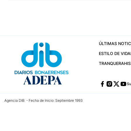
ÚLTIMAS NOTIC
ESTILO DE VIDA
TRANQUERA
HI
Su
Agencia DIB - Fecha de Inicio: Septiembre 1993
Contactos:
publicidad@dib.com.ar
/
vpignaton@dib.com.ar
/
avisosdib@gmail
Dirección de las oficinas: Calle 48 Nº 726 Piso 4, La Plata; Provincia de Buen
Teléfono: +5492215022421 - Whatsapp: +5492215031783
Email:
administracion@dib.com.ar
Registro DNDA Nº 32644856
Nº de edición: 9.890