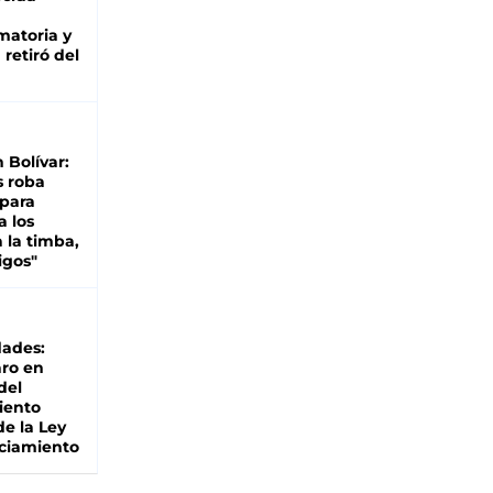
matoria y
retiró del
n Bolívar:
s roba
 para
a los
 la timba,
igos"
dades:
ro en
del
iento
de la Ley
ciamiento