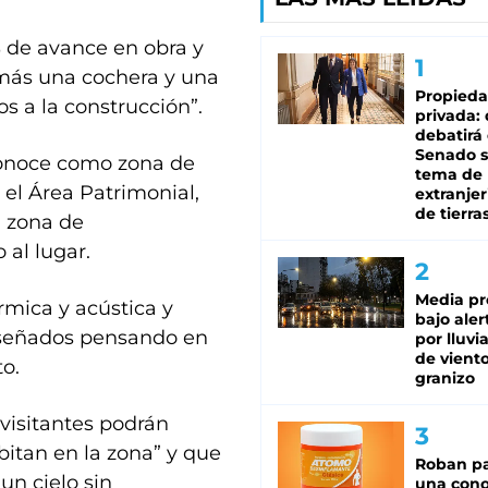
 de avance en obra y
 más una cochera y una
Propied
s a la construcción”.
privada:
debatirá 
Senado s
conoce como zona de
tema de 
 el Área Patrimonial,
extranjer
de tierra
a zona de
 al lugar.
Media pr
rmica y acústica y
bajo aler
diseñados pensando en
por lluvi
de viento
to.
granizo
 visitantes podrán
itan en la zona” y que
Roban pa
un cielo sin
una cono