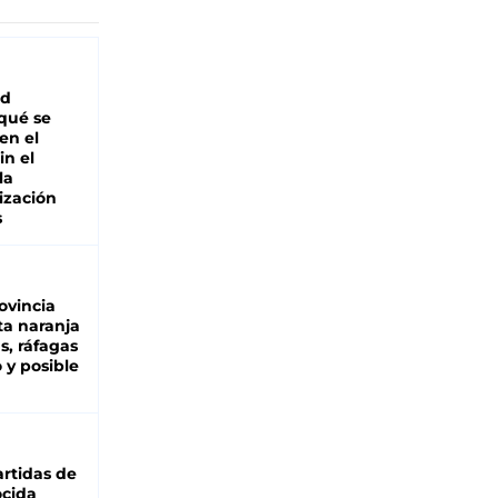
ad
 qué se
en el
in el
la
ización
s
ovincia
ta naranja
as, ráfagas
 y posible
rtidas de
cida