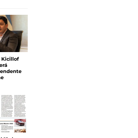
Kicillof
erá
tendente
ne