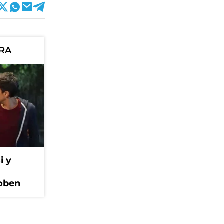
ORA
i y
Coben