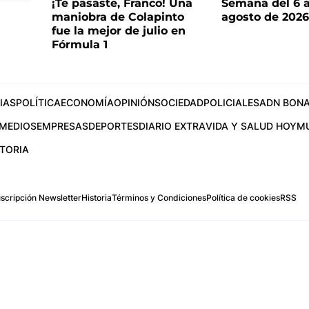
¡Te pasaste, Franco! Una
Semana del 6 a
maniobra de Colapinto
agosto de 202
fue la mejor de julio en
Fórmula 1
IAS
POLÍTICA
ECONOMÍA
OPINIÓN
SOCIEDAD
POLICIALES
ADN BONA
MEDIOS
EMPRESAS
DEPORTES
DIARIO EXTRA
VIDA Y SALUD HOY
M
STORIA
scripción Newsletter
Historia
Términos y Condiciones
Política de cookies
RSS
.com
os Aires, Argentina