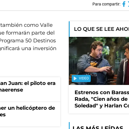
Para compartir:
o también como Valle
LO QUE SE LEE AH
ue formarán parte del
Programa 50 Destinos
gnificará una inversión
VIDEO
an Juan: el piloto era
onaerense
Estrenos con Barass
Rada, "Cien años de
Soledad" y Harlan 
aer un helicóptero de
les
LAS MÁS LEÍDAS