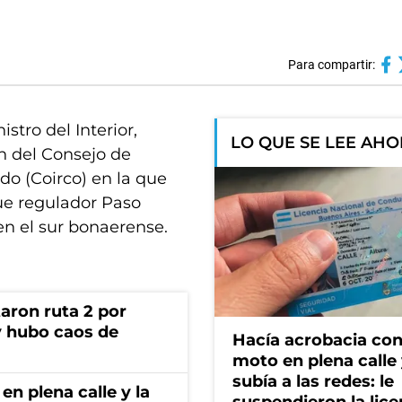
Para compartir:
stro del Interior,
LO QUE SE LEE AH
n del Consejo de
do (Coirco) en la que
ue regulador Paso
 en el sur bonaerense.
aron ruta 2 por
y hubo caos de
Hacía acrobacia con
moto en plena calle 
subía a las redes: le
en plena calle y la