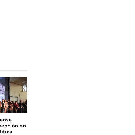
rense
vención en
ítica