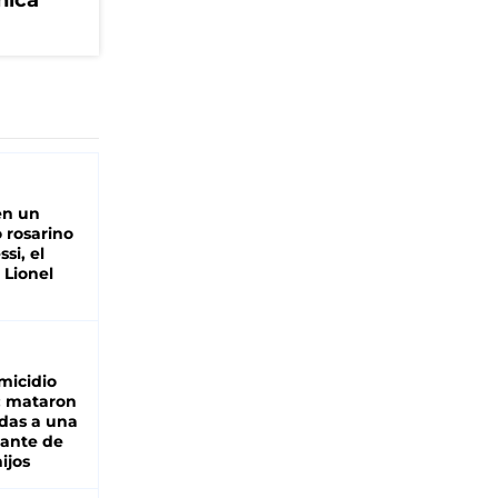
nica
en un
 rosarino
si, el
 Lionel
micidio
: mataron
das a una
lante de
hijos