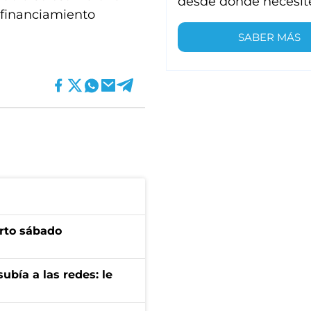
desde donde necesit
 financiamiento
SABER MÁS
arto sábado
ubía a las redes: le