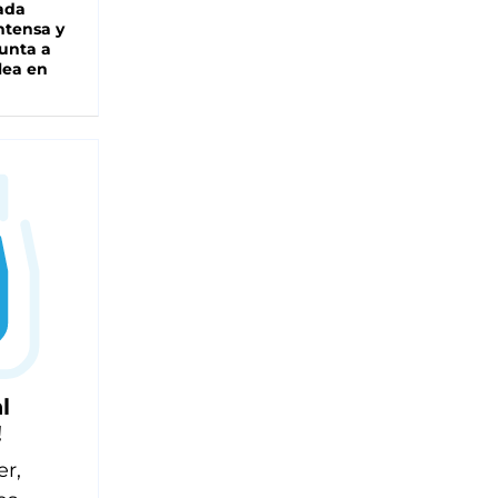
ada
intensa y
unta a
lea en
l
!
er,