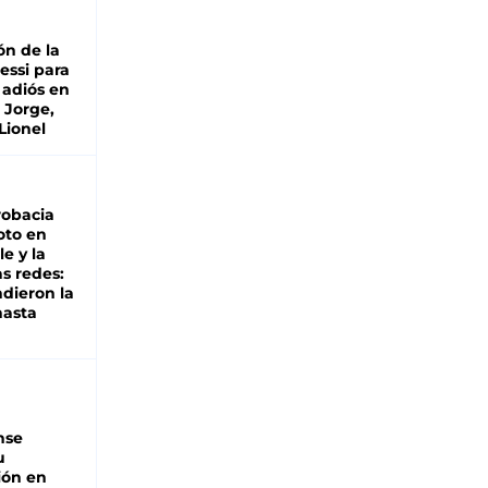
ón de la
essi para
 adiós en
 Jorge,
Lionel
robacia
oto en
le y la
as redes:
ndieron la
hasta
nse
u
ión en