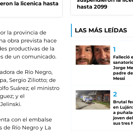
suspendieron la lice
eron la licenica hasta
hasta 2099
LAS MÁS LEÍDAS
r la provincia de
na obra prevista hace
des productivas de la
vés de un comunicado.
Falleció 
sanatorio
Jorge Mes
adora de Río Negro,
padre de
Messi
, Sergio Ziliotto; de
fo Suárez; el ministro
guez; y el
Brutal fe
Jelinski.
en Luján
a puñala
joven de
enta con el embalse
sus tres 
as de Río Negro y La