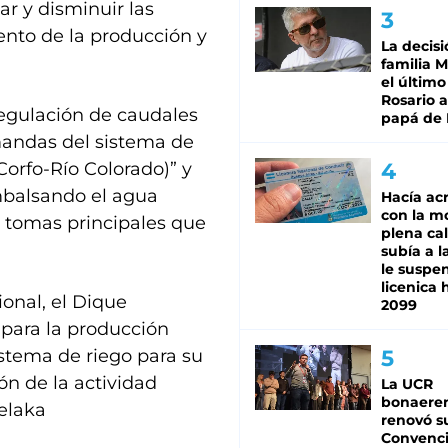
r y disminuir las
ento de la producción y
La decisi
familia M
el último
Rosario a
regulación de caudales
papá de 
emandas del sistema de
Corfo-Río Colorado)” y
embalsando el agua
Hacía ac
con la m
 tomas principales que
plena cal
subía a l
le suspe
licenica 
ional, el Dique
2099
 para la producción
stema de riego para su
ón de la actividad
La UCR
bonaere
selaka
renovó s
Convenc