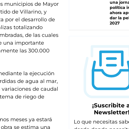
una jorn
os municipios de Mayor
política 
ido de Villarino, y
ahora ap
dar la pe
a por el desarrollo de
2027
lizas totalizando
bradas, de las cuales
te una importante
amente las 300.000
mediante la ejecución
érdidas de agua al mar,
 variaciones de caudal
stema de riego de
¡Suscribite a
Newsletter
imos meses ya estará
Lo que necesitas sab
a obra se estima una