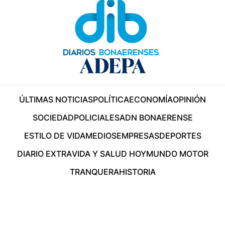
ÚLTIMAS NOTICIAS
POLÍTICA
ECONOMÍA
OPINIÓN
SOCIEDAD
POLICIALES
ADN BONAERENSE
ESTILO DE VIDA
MEDIOS
EMPRESAS
DEPORTES
DIARIO EXTRA
VIDA Y SALUD HOY
MUNDO MOTOR
TRANQUERA
HISTORIA