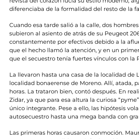
revista del corazón lucía su estilo moderno, al
diferenciaba de la formalidad del resto de la fa
Cuando esa tarde salió a la calle, dos hombres 
subieron al asiento de atrás de su Peugeot 206
constantemente por efectivos debido a la afluen
que el hecho llamó la atención, y en un pri
que el secuestro tenía fuertes vínculos con la P
La llevaron hasta una casa de la localidad de L
localidad bonaerense de Moreno. Allí, atada, pa
horas. La trataron bien, contó después. En reali
Zidar, ya que para esa altura la curiosa “pyme”
único integrante. Pese a ello, las hipótesis vol
autosecuestro hasta una mega banda con gran
Las primeras horas causaron conmoción. Mauri