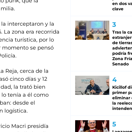
go punk, que la
en dos va
milia.
clave
la interceptaron y la
. La zona era recorrida
Tras la c
extranjer
cia turística, por lo
de tierra
mer momento se pensó
advierte
podría f
olicía.
Zona Fría
Senado
a Reja, cerca de la
só cinco días y 12
dad, la trató bien
Kicillof d
primer p
 lo tenía a él como
eliminar 
aban: desde el
la reelec
intenden
 logística.
cio Macri presidía
Lanzaro