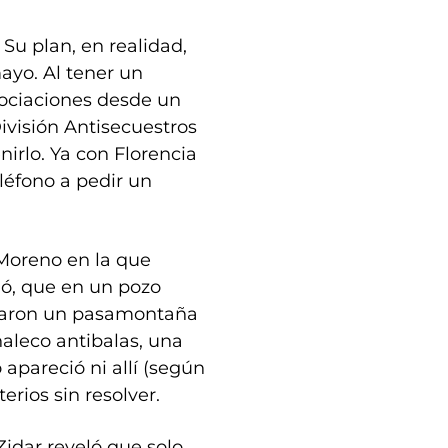
 Su plan, en realidad,
yo. Al tener un
gociaciones desde un
División Antisecuestros
enirlo. Ya con Florencia
eléfono a pedir un
e Moreno en la que
gó, que en un pozo
ntraron un pasamontaña
haleco antibalas, una
 apareció ni allí (según
terios sin resolver.
Zidar reveló que solo