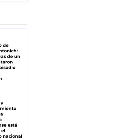
o de
ntonich:
ras de un
ptaron
pisodio
n
 y
miento
la
a
se está
 el
 nacional