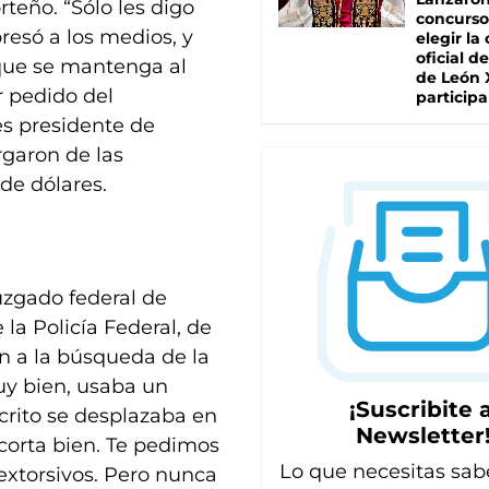
teño. “Sólo les digo
concurso
resó a los medios, y
elegir la
oficial de
 que se mantenga al
de León 
r pedido del
participa
es presidente de
garon de las
 de dólares.
juzgado federal de
e la Policía Federal, de
n a la búsqueda de la
uy bien, usaba un
¡Suscribite a
crito se desplazaba en
Newsletter
rí corta bien. Te pedimos
Lo que necesitas sab
 extorsivos. Pero nunca