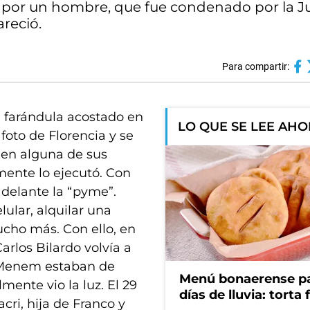
 por un hombre, que fue condenado por la Jus
reció.
Para compartir:
a farándula acostado en
LO QUE SE LEE AH
 foto de Florencia y se
a en alguna de sus
lmente lo ejecutó. Con
adelante la “pyme”.
lular, alquilar una
cho más. Con ello, en
arlos Bilardo volvía a
s Menem estaban de
Menú bonaerense pa
mente vio la luz. El 29
días de lluvia: torta f
cri, hija de Franco y