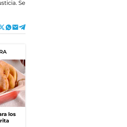
ticia. Se
ORA
ra los
rita