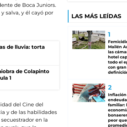
ente de Boca Juniors.
 y salva, y él cayó por
LAS MÁS LEÍDAS
Femicidi
s de lluvia: torta
Mailén A
las cáma
hotel ca
todo el e
con gran
niobra de Colapinto
definició
ula 1
Inflación
endeuda
sidad del Cine del
familiar: 
economí
ia y de las habilidades
bonaeren
l secuestrador en la
peor que
promedio