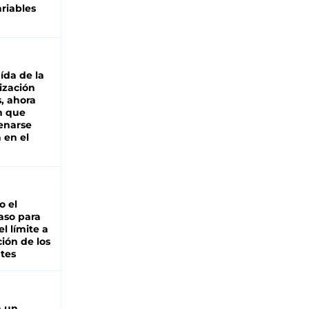
riables
aída de la
ización
s, ahora
n que
renarse
 en el
io el
aso para
el límite a
ción de los
tes
n un