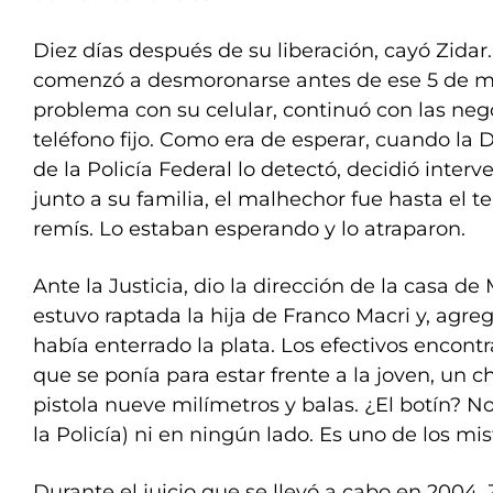
Diez días después de su liberación, cayó Zidar.
comenzó a desmoronarse antes de ese 5 de ma
problema con su celular, continuó con las ne
teléfono fijo. Como era de esperar, cuando la 
de la Policía Federal lo detectó, decidió interv
junto a su familia, el malhechor fue hasta el t
remís. Lo estaban esperando y lo atraparon.
Ante la Justicia, dio la dirección de la casa d
estuvo raptada la hija de Franco Macri y, agre
había enterrado la plata. Los efectivos enco
que se ponía para estar frente a la joven, un c
pistola nueve milímetros y balas. ¿El botín? No
la Policía) ni en ningún lado. Es uno de los mis
Durante el juicio que se llevó a cabo en 2004, 