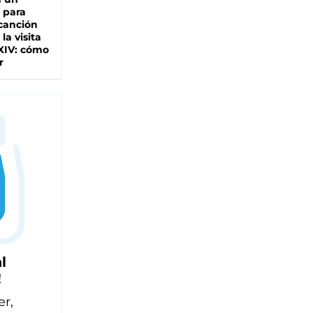
 para
 canción
 la visita
XIV: cómo
r
l
!
er,