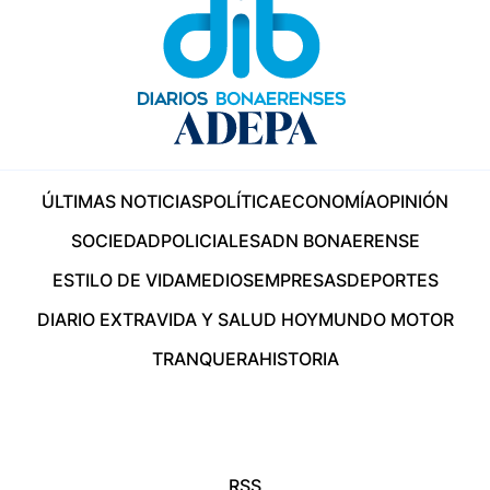
ÚLTIMAS NOTICIAS
POLÍTICA
ECONOMÍA
OPINIÓN
SOCIEDAD
POLICIALES
ADN BONAERENSE
ESTILO DE VIDA
MEDIOS
EMPRESAS
DEPORTES
DIARIO EXTRA
VIDA Y SALUD HOY
MUNDO MOTOR
TRANQUERA
HISTORIA
RSS