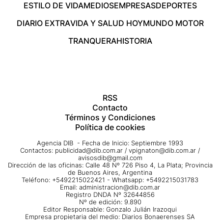
ESTILO DE VIDA
MEDIOS
EMPRESAS
DEPORTES
DIARIO EXTRA
VIDA Y SALUD HOY
MUNDO MOTOR
TRANQUERA
HISTORIA
RSS
Contacto
Términos y Condiciones
Política de cookies
Agencia DIB - Fecha de Inicio: Septiembre 1993
Contactos:
publicidad@dib.com.ar
/
vpignaton@dib.com.ar
/
avisosdib@gmail.com
Dirección de las oficinas: Calle 48 Nº 726 Piso 4, La Plata; Provincia
de Buenos Aires, Argentina
Teléfono: +5492215022421 - Whatsapp: +5492215031783
Email:
administracion@dib.com.ar
Registro DNDA Nº 32644856
Nº de edición: 9.890
Editor Responsable: Gonzalo Julián Irazoqui
Empresa propietaria del medio: Diarios Bonaerenses SA