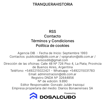
TRANQUERA
HISTORIA
RSS
Contacto
Términos y Condiciones
Política de cookies
Agencia DIB - Fecha de Inicio: Septiembre 1993
Contactos:
publicidad@dib.com.ar
/
vpignaton@dib.com.ar
/
avisosdib@gmail.com
Dirección de las oficinas: Calle 48 Nº 726 Piso 4, La Plata; Provincia
de Buenos Aires, Argentina
Teléfono: +5492215022421 - Whatsapp: +5492215031783
Email:
administracion@dib.com.ar
Registro DNDA Nº 32644856
Nº de edición: 9.890
Editor Responsable: Gonzalo Julián Irazoqui
Empresa propietaria del medio: Diarios Bonaerenses SA