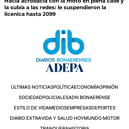
Hacía acrobacia con la moto en plena calle y
la subía a las redes: le suspendieron la
licenica hasta 2099
ÚLTIMAS NOTICIAS
POLÍTICA
ECONOMÍA
OPINIÓN
SOCIEDAD
POLICIALES
ADN BONAERENSE
ESTILO DE VIDA
MEDIOS
EMPRESAS
DEPORTES
DIARIO EXTRA
VIDA Y SALUD HOY
MUNDO MOTOR
TRANQUERA
HISTORIA