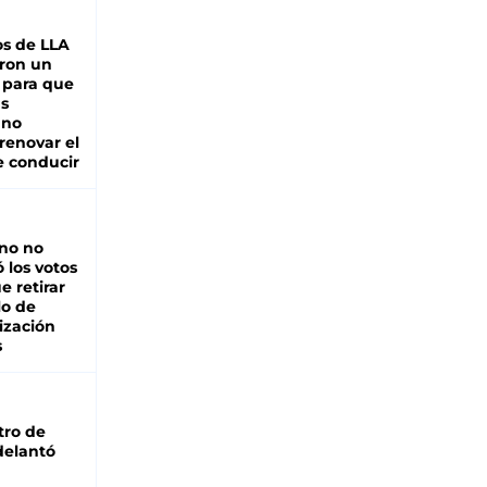
s de LLA
ron un
 para que
as
 no
renovar el
e conducir
rno no
 los votos
e retirar
lo de
ización
s
tro de
adelantó