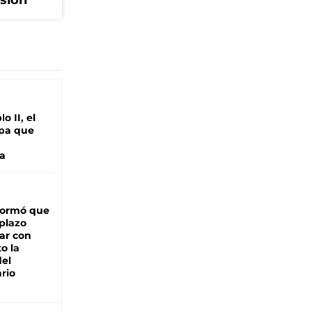
isión
o II, el
pa que
a
formó que
 plazo
ar con
o la
del
rio