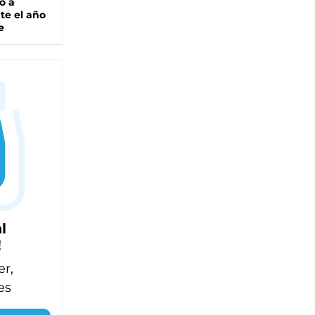
o a
te el año
e
l
!
er,
es