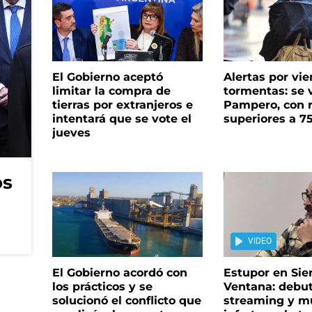
El Gobierno aceptó
Alertas por vie
limitar la compra de
tormentas: se 
tierras por extranjeros e
Pampero, con 
intentará que se vote el
superiores a 7
jueves
os
VIDEO
El Gobierno acordó con
Estupor en Sier
los prácticos y se
Ventana: debu
solucionó el conflicto que
streaming y m