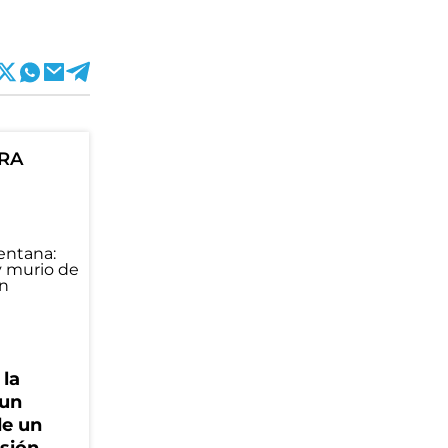
ORA
 la
 un
de un