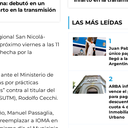
infarto en la transm
ana: debutó en un
rto en la transmisión
LAS MÁS LEÍDAS
egional San Nicolá-
próximo viernes a las 11
Juan Pabl
 hecha por la
único pa
llegó a la
Argentin
ante el Ministerio de
s por prácticas
ARBA in
” contra al titular del
vence el
para pag
SUTM), Rodolfo Cecchi.
descuent
cuota 4 
Inmobilia
ño, Manuel Passaglia,
Urbano
a reemplazar a IOMA en