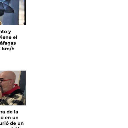
nto y
viene el
ráfagas
5 km/h
ra de la
tó en un
urió de un