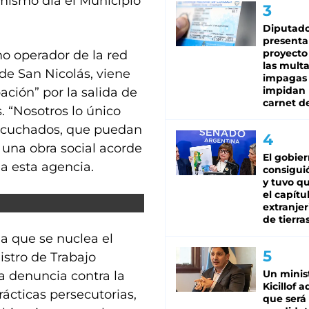
 mismo día el Municipio
Diputado
presenta
proyecto
o operador de la red
las mult
de San Nicolás, viene
impagas
impidan 
ión” por la salida de
carnet d
. “Nosotros lo único
escuchados, que puedan
 una obra social acorde
El gobie
 a esta agencia.
consiguió
y tuvo qu
el capítu
extranjer
de tierra
la que se nuclea el
istro de Trabajo
Un minis
a denuncia contra la
Kicillof 
ácticas persecutorias,
que será