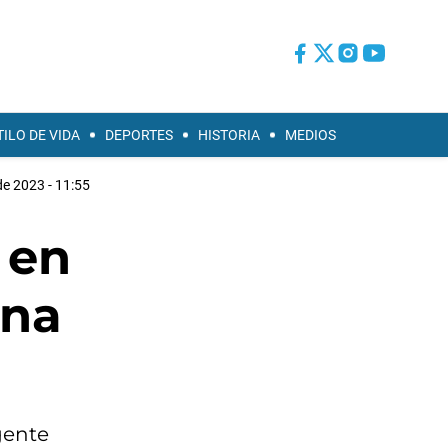
TILO DE VIDA
DEPORTES
HISTORIA
MEDIOS
e 2023 - 11:55
 en
una
gente