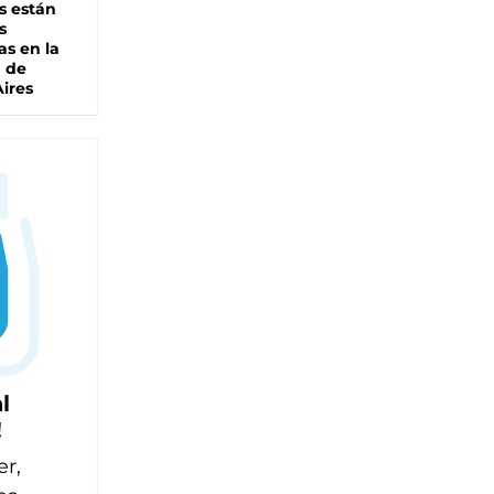
s están
s
as en la
a de
ires
l
!
er,