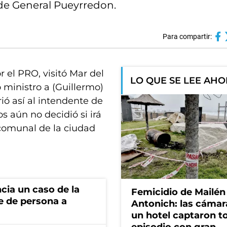
 de General Pueyrredon.
Para compartir:
r el PRO, visitó Mar del
LO QUE SE LEE AH
ministro a (Guillermo)
rió así al intendente de
 aún no decidió si irá
omunal de la ciudad
cia un caso de la
Femicidio de Mailén
e de persona a
Antonich: las cámar
un hotel captaron t