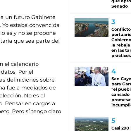
que apro
Senado
 a un futuro Gabinete
a. Yo estaba convencida
Conflicto
 lo es y no se propone
portuario
Gobierno 
aría que sea parte del
la rebaja
en las tar
prácticos
en el calendario
idatos. Por el
San Caye
s definiciones sobre
para Gar
ema fue a mediados de
"el puebl
cansado
lección. No es el
promesa
. Pensar en cargos a
incumpli
peto. Pero sí tengo claro
Casi 290 