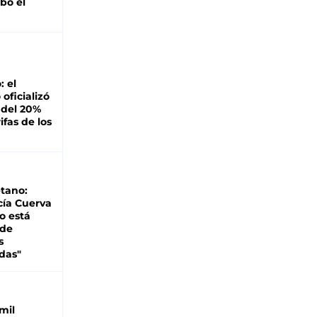
bó el
: el
oficializó
 del 20%
ifas de los
tano:
cía Cuerva
o está
 de
s
das"
mil