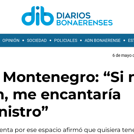
OPINIÓN
SOCIEDAD
POLICIALES
ADN BONAERENSE
ES
6 de mayo d
a Montenegro: “Si 
ón, me encantaría
nistro”
denta por ese espacio afirmó que quisiera ten