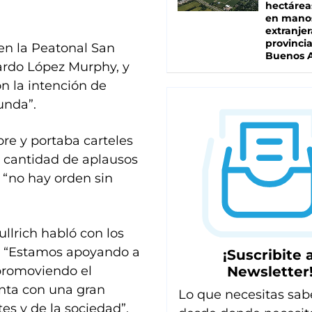
hectárea
en mano
extranjer
provinci
 en la Peatonal San
Buenos A
ardo López Murphy, y
n la intención de
unda”.
re y portaba carteles
r cantidad de aplausos
 “no hay orden sin
ullrich habló con los
. “Estamos apoyando a
¡Suscribite a
Newsletter
, promoviendo el
nta con una gran
Lo que necesitas sab
es y de la sociedad”.