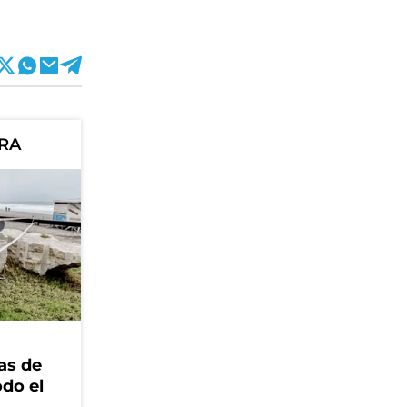
ORA
as de
odo el