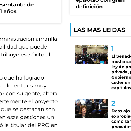
episodio con gran
esentante de
definición
1 años
LAS MÁS LEÍDAS
administración amarilla
bilidad que puede
atribuye ese éxito al
El Senad
media sa
ley de p
privada, 
so que ha logrado
Gobierno
ceder en
 realmente es muy
capítulos
tar con su gente, ahora
uertemente el proyecto
 que se destacan son
Desalojo
expropia
en esas gestiones un
cómo ser
 la titular del PRO en
procedi