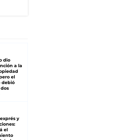
o dio
nción a la
ropiedad
pero el
 debió
 dos
 exprés y
ciones:
á el
miento