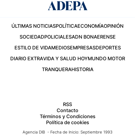
ÚLTIMAS NOTICIAS
POLÍTICA
ECONOMÍA
OPINIÓN
SOCIEDAD
POLICIALES
ADN BONAERENSE
ESTILO DE VIDA
MEDIOS
EMPRESAS
DEPORTES
DIARIO EXTRA
VIDA Y SALUD HOY
MUNDO MOTOR
TRANQUERA
HISTORIA
RSS
Contacto
Términos y Condiciones
Política de cookies
Agencia DIB - Fecha de Inicio: Septiembre 1993