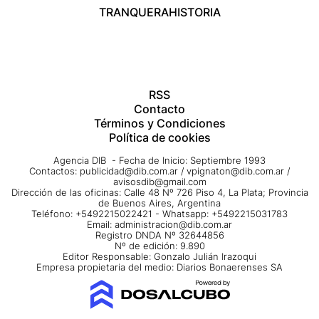
TRANQUERA
HISTORIA
RSS
Contacto
Términos y Condiciones
Política de cookies
Agencia DIB - Fecha de Inicio: Septiembre 1993
Contactos:
publicidad@dib.com.ar
/
vpignaton@dib.com.ar
/
avisosdib@gmail.com
Dirección de las oficinas: Calle 48 Nº 726 Piso 4, La Plata; Provincia
de Buenos Aires, Argentina
Teléfono: +5492215022421 - Whatsapp: +5492215031783
Email:
administracion@dib.com.ar
Registro DNDA Nº 32644856
Nº de edición: 9.890
Editor Responsable: Gonzalo Julián Irazoqui
Empresa propietaria del medio: Diarios Bonaerenses SA