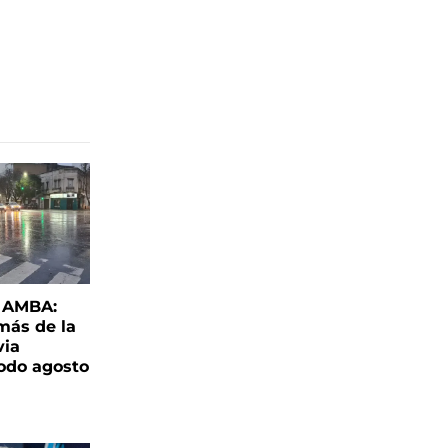
l AMBA:
más de la
via
todo agosto