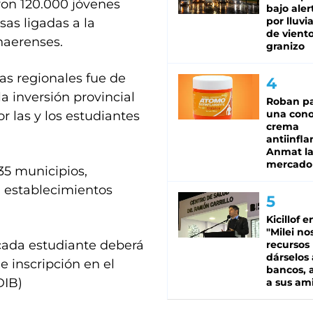
aron 120.000 jóvenes
bajo aler
por lluvi
as ligadas a la
de viento
onaerenses.
granizo
as regionales fue de
a inversión provincial
Roban pa
una cono
r las y los estudiantes
crema
antiinfla
Anmat la 
mercado
135 municipios,
1 establecimientos
Kicillof e
"Milei no
, cada estudiante deberá
recursos
dárselos 
e inscripción en el
bancos, a
DIB)
a sus am