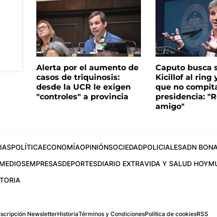
Alerta por el aumento de
Caputo busca s
casos de triquinosis:
Kicillof al ring 
desde la UCR le exigen
que no compita
"controles" a provincia
presidencia: "R
amigo"
IAS
POLÍTICA
ECONOMÍA
OPINIÓN
SOCIEDAD
POLICIALES
ADN BONA
MEDIOS
EMPRESAS
DEPORTES
DIARIO EXTRA
VIDA Y SALUD HOY
M
STORIA
scripción Newsletter
Historia
Términos y Condiciones
Política de cookies
RSS