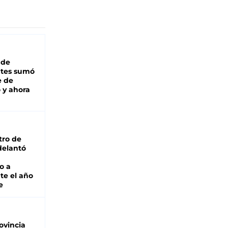
 de
ntes sumó
e de
 y ahora
tro de
adelantó
o a
te el año
e
ovincia