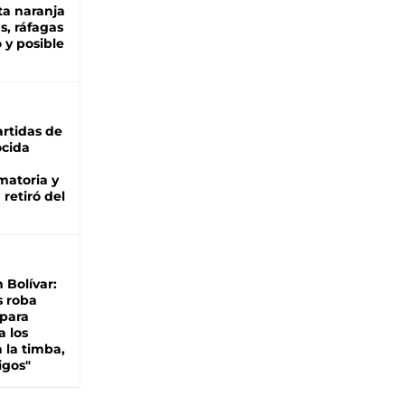
ta naranja
as, ráfagas
 y posible
rtidas de
cida
matoria y
retiró del
n Bolívar:
s roba
 para
a los
 la timba,
igos"