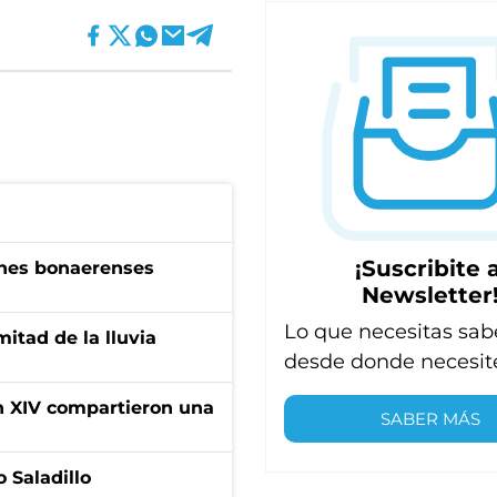
¡Suscribite a
enes bonaerenses
Newsletter
Lo que necesitas sab
itad de la lluvia
desde donde necesit
ón XIV compartieron una
SABER MÁS
 Saladillo