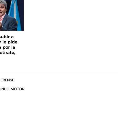
ubir a
y le pide
 por la
etirate,
ERENSE
UNDO MOTOR