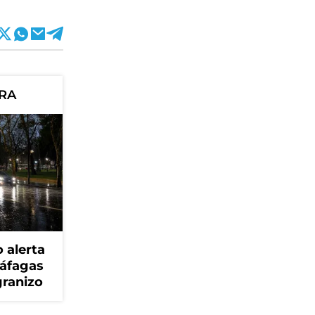
ORA
 alerta
ráfagas
granizo