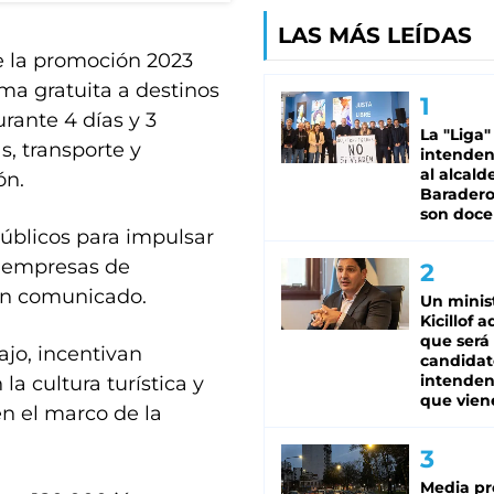
LAS MÁS LEÍDAS
e la promoción 2023
ma gratuita a destinos
urante 4 días y 3
La "Liga"
s, transporte y
intende
al alcald
ón.
Baradero
son doce
públicos para impulsar
, empresas de
 un comunicado.
Un minis
Kicillof 
que será
jo, incentivan
candidat
intenden
a cultura turística y
que vien
en el marco de la
Media pr