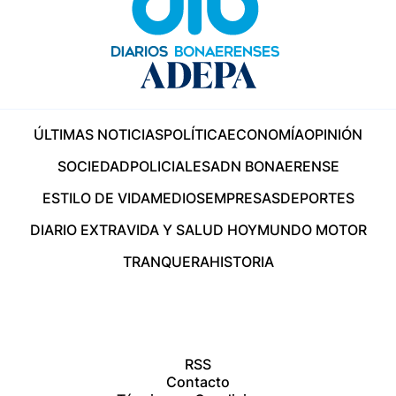
ÚLTIMAS NOTICIAS
POLÍTICA
ECONOMÍA
OPINIÓN
SOCIEDAD
POLICIALES
ADN BONAERENSE
ESTILO DE VIDA
MEDIOS
EMPRESAS
DEPORTES
DIARIO EXTRA
VIDA Y SALUD HOY
MUNDO MOTOR
TRANQUERA
HISTORIA
RSS
Contacto