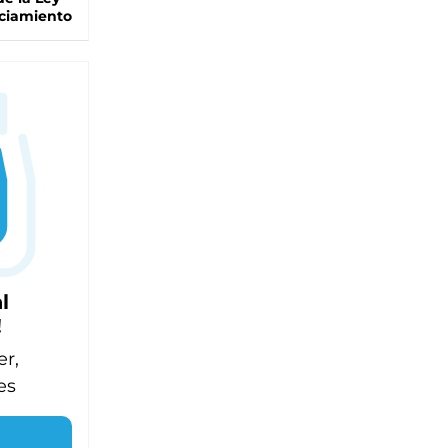
ciamiento
l
!
er,
es