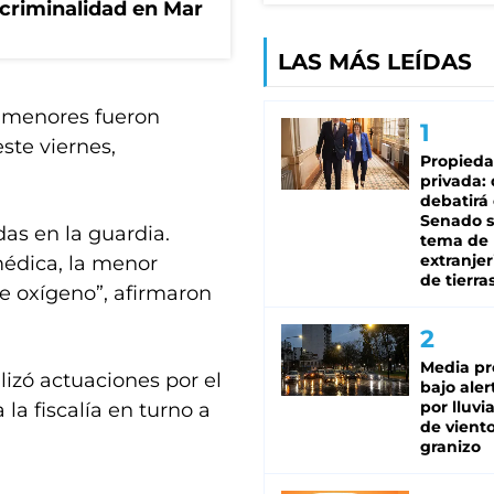
 criminalidad en Mar
LAS MÁS LEÍDAS
s menores fueron
este viernes,
Propied
privada:
debatirá 
Senado s
das en la guardia.
tema de 
extranjer
médica, la menor
de tierra
e oxígeno”, afirmaron
Media pr
lizó actuaciones por el
bajo aler
por lluvi
 la fiscalía en turno a
de viento
granizo