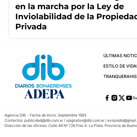
en la marcha por la Ley de
Inviolabilidad de la Propieda
Privada
ÚLTIMAS NOTIC
ESTILO DE VIDA
TRANQUERA
HI
Su
Agencia DIB - Fecha de Inicio: Septiembre 1993
Contactos:
publicidad@dib.com.ar
/
vpignaton@dib.com.ar
/
avisosdib@gmail
Dirección de las oficinas: Calle 48 Nº 726 Piso 4, La Plata; Provincia de Buen
Teléfono: +5492215022421 - Whatsapp: +5492215031783
Email:
administracion@dib.com.ar