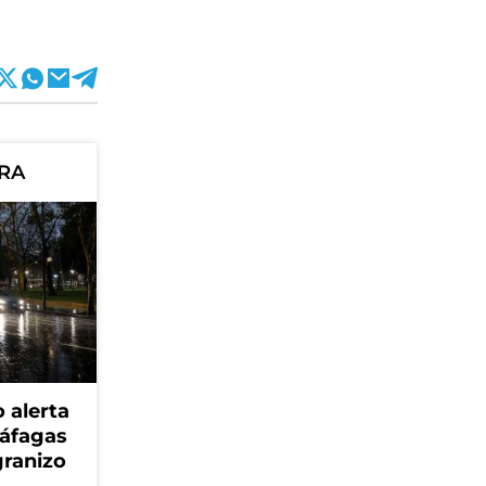
ORA
 alerta
ráfagas
granizo