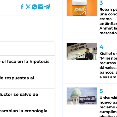
Roban pa
una cono
crema
antiinfla
Anmat la 
mercado
Kicillof e
"Milei no
el foco en la hipótesis
recursos
dárselos 
bancos, a
a sus am
de respuestas al
ductor se salvó de
Universi
nuevo pa
reclamo 
cambian la cronología
cumplim
efectivo 