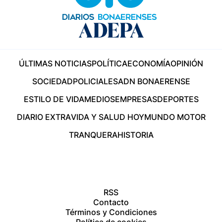
ÚLTIMAS NOTICIAS
POLÍTICA
ECONOMÍA
OPINIÓN
SOCIEDAD
POLICIALES
ADN BONAERENSE
ESTILO DE VIDA
MEDIOS
EMPRESAS
DEPORTES
DIARIO EXTRA
VIDA Y SALUD HOY
MUNDO MOTOR
TRANQUERA
HISTORIA
RSS
Contacto
Términos y Condiciones