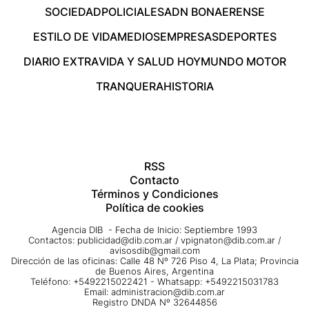
SOCIEDAD
POLICIALES
ADN BONAERENSE
ESTILO DE VIDA
MEDIOS
EMPRESAS
DEPORTES
DIARIO EXTRA
VIDA Y SALUD HOY
MUNDO MOTOR
TRANQUERA
HISTORIA
RSS
Contacto
Términos y Condiciones
Política de cookies
Agencia DIB - Fecha de Inicio: Septiembre 1993
Contactos:
publicidad@dib.com.ar
/
vpignaton@dib.com.ar
/
avisosdib@gmail.com
Dirección de las oficinas: Calle 48 Nº 726 Piso 4, La Plata; Provincia
de Buenos Aires, Argentina
Teléfono: +5492215022421 - Whatsapp: +5492215031783
Email:
administracion@dib.com.ar
Registro DNDA Nº 32644856