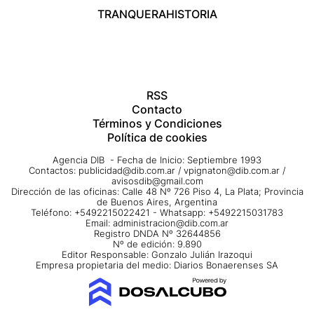
TRANQUERA
HISTORIA
RSS
Contacto
Términos y Condiciones
Política de cookies
Agencia DIB - Fecha de Inicio: Septiembre 1993
Contactos:
publicidad@dib.com.ar
/
vpignaton@dib.com.ar
/
avisosdib@gmail.com
Dirección de las oficinas: Calle 48 Nº 726 Piso 4, La Plata; Provincia
de Buenos Aires, Argentina
Teléfono: +5492215022421 - Whatsapp: +5492215031783
Email:
administracion@dib.com.ar
Registro DNDA Nº 32644856
Nº de edición: 9.890
Editor Responsable: Gonzalo Julián Irazoqui
Empresa propietaria del medio: Diarios Bonaerenses SA