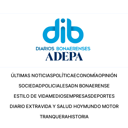
ÚLTIMAS NOTICIAS
POLÍTICA
ECONOMÍA
OPINIÓN
SOCIEDAD
POLICIALES
ADN BONAERENSE
ESTILO DE VIDA
MEDIOS
EMPRESAS
DEPORTES
DIARIO EXTRA
VIDA Y SALUD HOY
MUNDO MOTOR
TRANQUERA
HISTORIA