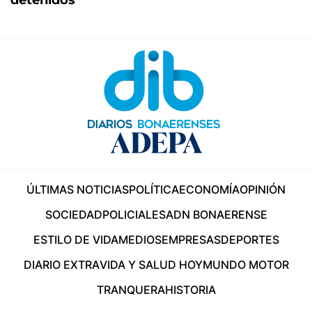
ÚLTIMAS NOTICIAS
POLÍTICA
ECONOMÍA
OPINIÓN
SOCIEDAD
POLICIALES
ADN BONAERENSE
ESTILO DE VIDA
MEDIOS
EMPRESAS
DEPORTES
DIARIO EXTRA
VIDA Y SALUD HOY
MUNDO MOTOR
TRANQUERA
HISTORIA