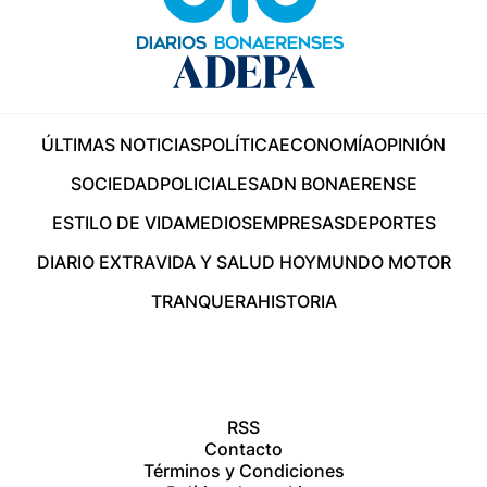
ÚLTIMAS NOTICIAS
POLÍTICA
ECONOMÍA
OPINIÓN
SOCIEDAD
POLICIALES
ADN BONAERENSE
ESTILO DE VIDA
MEDIOS
EMPRESAS
DEPORTES
DIARIO EXTRA
VIDA Y SALUD HOY
MUNDO MOTOR
TRANQUERA
HISTORIA
RSS
Contacto
Términos y Condiciones