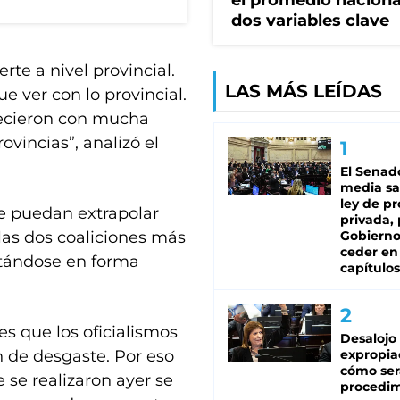
el promedio naciona
dos variables clave
te a nivel provincial.
LAS MÁS LEÍDAS
e ver con lo provincial.
recieron con mucha
ovincias”, analizó el
El Senad
media sa
ley de p
se puedan extrapolar
privada, 
las dos coaliciones más
Gobierno
ceder en
ntándose en forma
capítulos
es que los oficialismos
Desalojo
n de desgaste. Por eso
expropia
cómo ser
 se realizaron ayer se
procedi