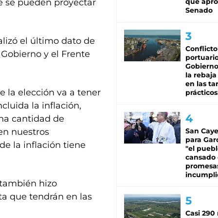
e se pueden proyectar
que apro
Senado
lizó el último dato de
Conflicto
 Gobierno y el Frente
portuario
Gobierno 
la rebaja
en las tar
 la elección va a tener
prácticos
luida la inflación,
na cantidad de
en nuestros
San Caye
para Gar
e la inflación tiene
"el puebl
cansado
promesa
incumpli
 también hizo
uta que tendrán en las
Casi 290 