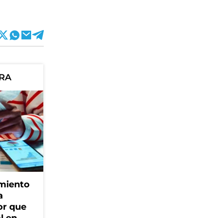
ORA
amiento
a
or que