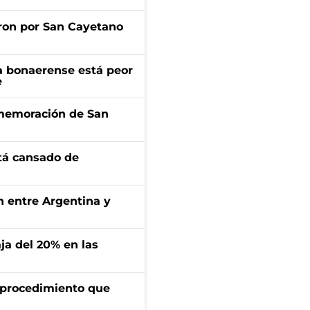
ron por San Cayetano
a bonaerense está peor
e
onmemoración de San
stá cansado de
ón entre Argentina y
aja del 20% en las
l procedimiento que