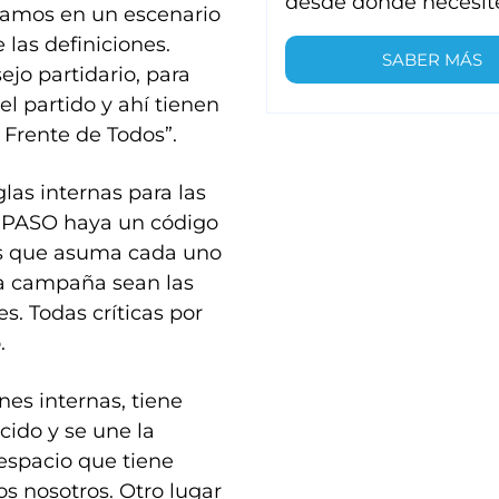
desde donde necesit
tramos en un escenario
 las definiciones.
SABER MÁS
jo partidario, para
l partido y ahí tienen
 Frente de Todos”.
las internas para las
s PASO haya un código
os que asuma cada uno
 la campaña sean las
s. Todas críticas por
.
nes internas, tiene
cido y se une la
 espacio que tiene
s nosotros. Otro lugar