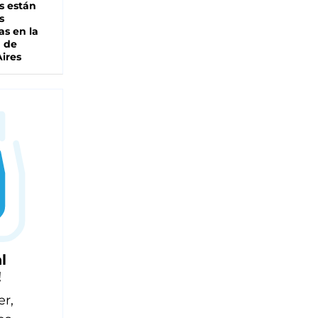
s están
s
as en la
a de
ires
l
!
er,