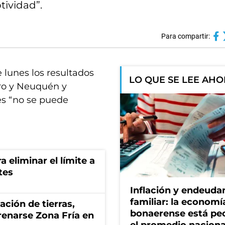
tividad”.
Para compartir:
e lunes los resultados
LO QUE SE LEE AH
gro y Neuquén y
es “no se puede
a eliminar el límite a
tes
Inflación y endeud
familiar: la economí
zación de tierras,
bonaerense está pe
renarse Zona Fría en