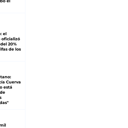
bó el
: el
oficializó
 del 20%
ifas de los
tano:
cía Cuerva
o está
 de
s
das"
mil