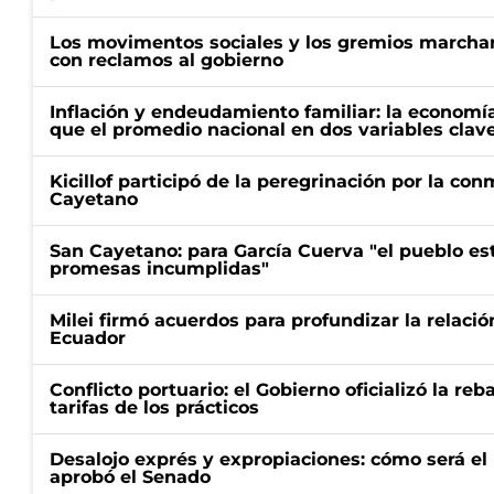
Los movimentos sociales y los gremios marcha
con reclamos al gobierno
Inflación y endeudamiento familiar: la economí
que el promedio nacional en dos variables clav
Kicillof participó de la peregrinación por la c
Cayetano
San Cayetano: para García Cuerva "el pueblo e
promesas incumplidas"
Milei firmó acuerdos para profundizar la relaci
Ecuador
Conflicto portuario: el Gobierno oficializó la reb
tarifas de los prácticos
Desalojo exprés y expropiaciones: cómo será e
aprobó el Senado