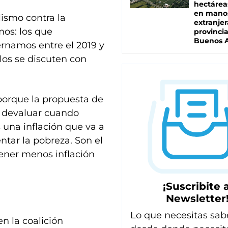
hectárea
en mano
lismo contra la
extranjer
mos: los que
provinci
Buenos A
ernamos entre el 2019 y
los se discuten con
 porque la propuesta de
do devaluar cuando
s una inflación que va a
ntar la pobreza. Son el
tener menos inflación
¡Suscribite a
Newsletter
Lo que necesitas sab
n la coalición