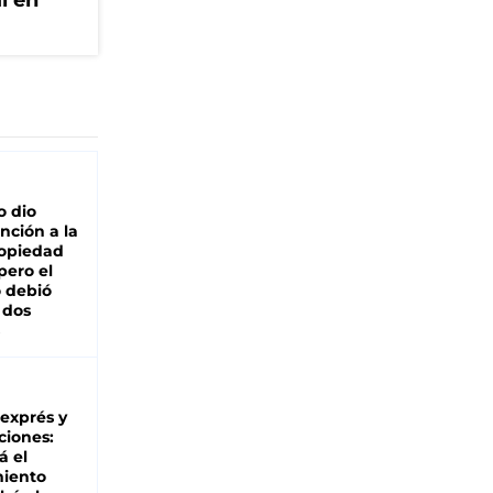
l en
o dio
nción a la
ropiedad
pero el
 debió
 dos
 exprés y
ciones:
á el
miento