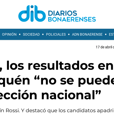
OPINIÓN
SOCIEDAD
POLICIALES
ADN BONAERENSE
ES
17 de abril 
, los resultados en
quén “no se pued
lección nacional”
stín Rossi. Y destacó que los candidatos apad