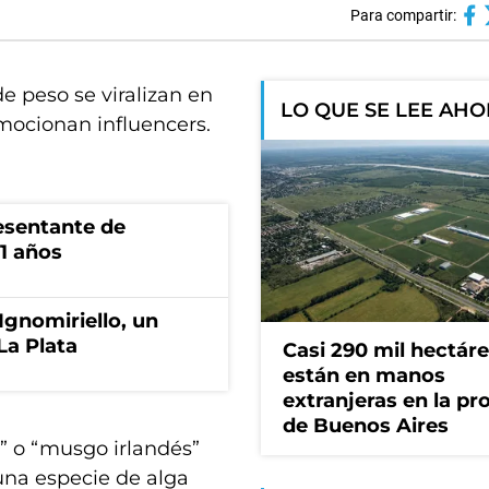
Para compartir:
e peso se viralizan en
LO QUE SE LEE AH
omocionan influencers.
esentante de
1 años
Ignomiriello, un
La Plata
Casi 290 mil hectár
están en manos
extranjeras en la pr
de Buenos Aires
” o “musgo irlandés”
una especie de alga