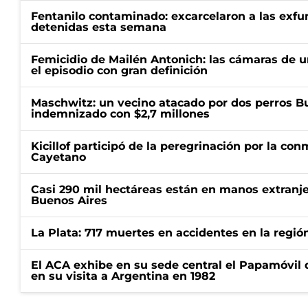
Fentanilo contaminado: excarcelaron a las exf
detenidas esta semana
Femicidio de Mailén Antonich: las cámaras de u
el episodio con gran definición
Maschwitz: un vecino atacado por dos perros Bul
indemnizado con $2,7 millones
Kicillof participó de la peregrinación por la c
Cayetano
Casi 290 mil hectáreas están en manos extranje
Buenos Aires
La Plata: 717 muertes en accidentes en la regió
El ACA exhibe en su sede central el Papamóvil 
en su visita a Argentina en 1982