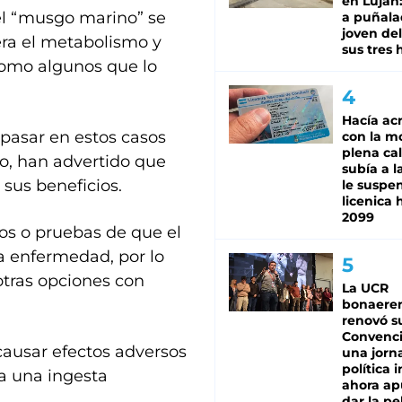
en Luján
el “musgo marino” se
a puñala
joven de
era el metabolismo y
sus tres 
como algunos que lo
Hacía ac
 pasar en estos casos
con la m
plena cal
o, han advertido que
subía a l
 sus beneficios.
le suspe
licenica 
2099
cos o pruebas de que el
 enfermedad, por lo
otras opciones con
La UCR
bonaere
renovó s
Convenc
ausar efectos adversos
una jorn
política 
a una ingesta
ahora ap
dar la pe