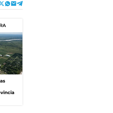
ORA
eas
ovincia