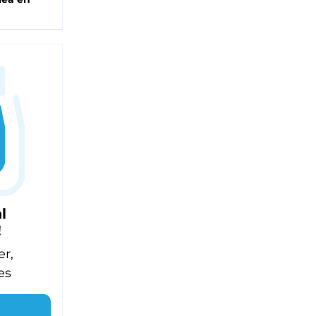
l
!
er,
es