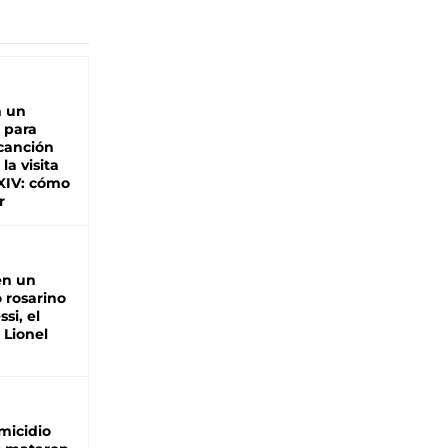
n un
 para
 canción
 la visita
XIV: cómo
r
en un
 rosarino
si, el
 Lionel
micidio