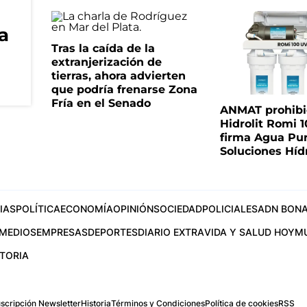
ra
Tras la caída de la
extranjerización de
tierras, ahora advierten
que podría frenarse Zona
Fría en el Senado
ANMAT prohibió 
Hidrolit Romi 1
firma Agua Pu
Soluciones Híd
IAS
POLÍTICA
ECONOMÍA
OPINIÓN
SOCIEDAD
POLICIALES
ADN BONA
MEDIOS
EMPRESAS
DEPORTES
DIARIO EXTRA
VIDA Y SALUD HOY
M
STORIA
scripción Newsletter
Historia
Términos y Condiciones
Política de cookies
RSS