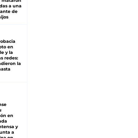
: mataron
das a una
lante de
hijos
robacia
oto en
le y la
as redes:
ndieron la
hasta
nse
u
ión en
ada
intensa y
unta a
lea en