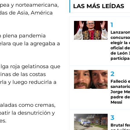
opea y norteamericana,
LAS MÁS LEÍDAS
idas de Asia, América
Lanzaro
 en plena pandemia
concurso
elegir la
elara que la agregaba a
oficial de
de León 
participa
lga roja gelatinosa que
inas de las costas
Falleció 
a y luego reducirla a
sanatorio
Jorge Mes
padre de
Messi
 saladas como cremas,
atir la desnutrición y
es.
Brutal fe