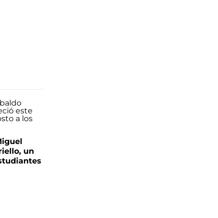
Miguel
iello, un
tudiantes