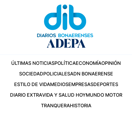
ÚLTIMAS NOTICIAS
POLÍTICA
ECONOMÍA
OPINIÓN
SOCIEDAD
POLICIALES
ADN BONAERENSE
ESTILO DE VIDA
MEDIOS
EMPRESAS
DEPORTES
DIARIO EXTRA
VIDA Y SALUD HOY
MUNDO MOTOR
TRANQUERA
HISTORIA