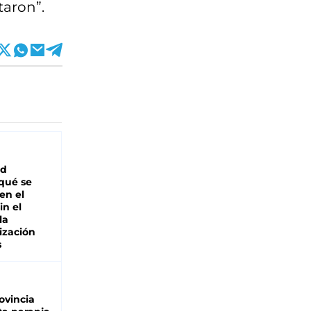
taron”.
ad
 qué se
en el
in el
la
ización
s
ovincia