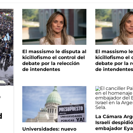
El massismo le disputa al
El massismo le
kicillofismo el control del
kicillofismo el 
debate por la relección
debate por la r
de intendentes
de intendente
o
d
La Cámara Arg
Israelí despidió
embajador Eyal
Universidades: nuevo