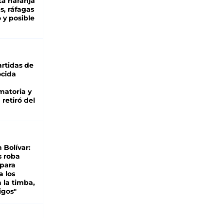
ta naranja
as, ráfagas
 y posible
rtidas de
cida
matoria y
retiró del
n Bolívar:
s roba
 para
a los
 la timba,
igos"