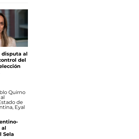
 disputa al
control del
elección
s
entino-
 al
 Sela