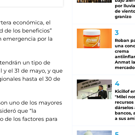
bajo aler
por lluvi
de viento
granizo
tera económica, el
 de los beneficios”
n emergencia por la
Roban pa
una cono
crema
antiinfla
 tendrán un tipo de
Anmat la 
mercado
l y el 31 de mayo, y que
ionales hasta el 30 de
Kicillof e
"Milei no
son uno de los mayores
recursos
dárselos 
ideró que “la
bancos, a
o de los factores para
a sus am