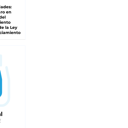
dades:
ro en
del
iento
de la Ley
ciamiento
l
!