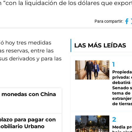
con la liquidación de los dólares que expor
Para compartir:
ió hoy tres medidas
LAS MÁS LEÍDAS
as reservas, entre las
sus derivados y para las
Propied
privada:
debatirá 
Senado s
tema de 
e monedas con China
extranjer
de tierra
lazo para pagar con
obiliario Urbano
Media pr