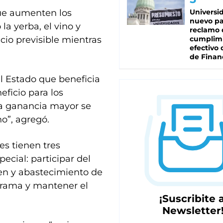
que aumenten los
Universi
nuevo pa
a yerba, el vino y
reclamo 
ecio previsible mientras
cumplim
efectivo 
de Finan
l Estado que beneficia
eficio para los
a ganancia mayor se
no”, agregó.
es tienen tres
ecial: participar del
en y abastecimiento de
grama y mantener el
¡Suscribite a
Newsletter