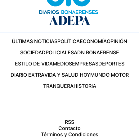
ÚLTIMAS NOTICIAS
POLÍTICA
ECONOMÍA
OPINIÓN
SOCIEDAD
POLICIALES
ADN BONAERENSE
ESTILO DE VIDA
MEDIOS
EMPRESAS
DEPORTES
DIARIO EXTRA
VIDA Y SALUD HOY
MUNDO MOTOR
TRANQUERA
HISTORIA
RSS
Contacto
Términos y Condiciones