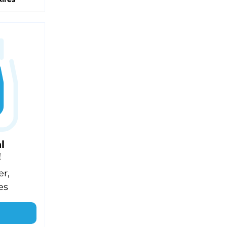
l
!
er,
es