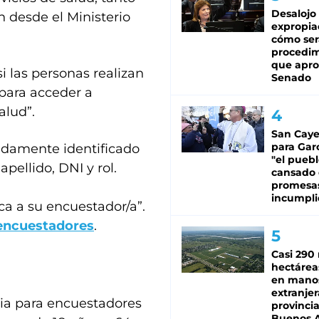
Desalojo
 desde el Ministerio
expropia
cómo ser
procedi
que apro
i las personas realizan
Senado
 para acceder a
alud”.
San Caye
para Gar
bidamente identificado
"el puebl
pellido, DNI y rol.
cansado
promesa
incumpli
ca a su encuestador/a”.
 encuestadores
.
Casi 290 
hectárea
en mano
extranjer
ia para encuestadores
provinci
Buenos A