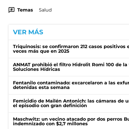
Temas
Salud
VER MÁS
Triquinosis: se confirmaron 212 casos positivos e
veces más que en 2025
ANMAT prohibió el filtro Hidrolit Romi 100 de l
Soluciones Hídricas
Fentanilo contaminado: excarcelaron a las exf
detenidas esta semana
Femicidio de Mailén Antonich: las cámaras de u
el episodio con gran definición
Maschwitz: un vecino atacado por dos perros Bul
indemnizado con $2,7 millones