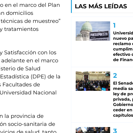
zo en el marco del Plan
LAS MÁS LEÍDAS
an domicilios
 técnicas de muestreo”
 y tratamientos
Universi
nuevo pa
reclamo 
cumplim
y Satisfacción con los
efectivo 
de Finan
a adelante en el marco
isterio de Salud
Estadística (DPE) de la
El Senad
s Facultades de
media sa
 Universidad Nacional
ley de p
privada, 
Gobierno
ceder en
capítulos
n la provincia de
ón socio-sanitaria de
vicios de salud, tanto