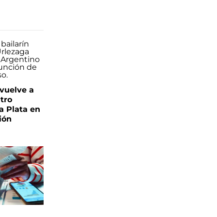
 vuelve a
atro
a Plata en
ión