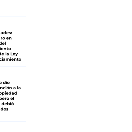
dades:
ro en
del
iento
de la Ley
ciamiento
o dio
nción a la
ropiedad
pero el
 debió
 dos