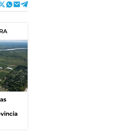
ORA
eas
ovincia