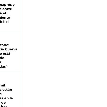
 exprés y
ciones:
á el
miento
bó el
tano:
cía Cuerva
o está
 de
s
das"
mil
s están
s
as en la
a de
ires