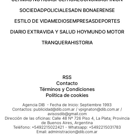
SOCIEDAD
POLICIALES
ADN BONAERENSE
ESTILO DE VIDA
MEDIOS
EMPRESAS
DEPORTES
DIARIO EXTRA
VIDA Y SALUD HOY
MUNDO MOTOR
TRANQUERA
HISTORIA
RSS
Contacto
Términos y Condiciones
Política de cookies
Agencia DIB - Fecha de Inicio: Septiembre 1993
Contactos:
publicidad@dib.com.ar
/
vpignaton@dib.com.ar
/
avisosdib@gmail.com
Dirección de las oficinas: Calle 48 Nº 726 Piso 4, La Plata; Provincia
de Buenos Aires, Argentina
Teléfono: +5492215022421 - Whatsapp: +5492215031783
Email:
administracion@dib.com.ar