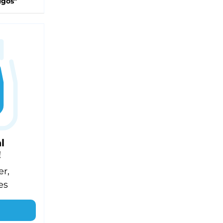
igos"
l
!
er,
es