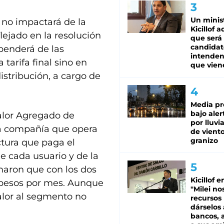
Un minis
, no impactará de la
Kicillof 
ejado en la resolución
que será
candidat
ependerá de las
intenden
a tarifa final sino en
que vien
stribución, a cargo de
Media pr
bajo aler
Valor Agregado de
por lluvi
la compañía que opera
de viento
granizo
ctura que paga el
 cada usuario y de la
imaron que con los dos
Kicillof e
50 pesos por mes. Aunque
"Milei no
lor al segmento no
recursos
dárselos 
bancos, a