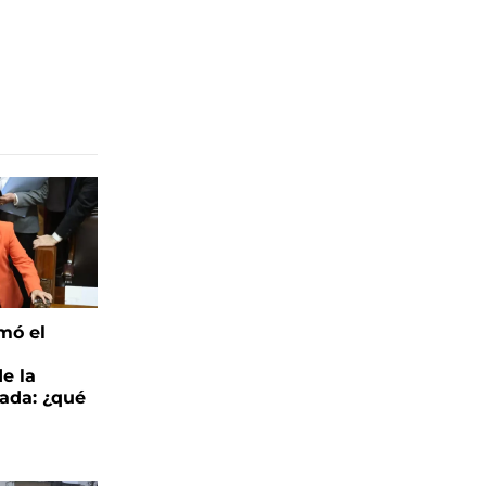
mó el
de la
ada: ¿qué