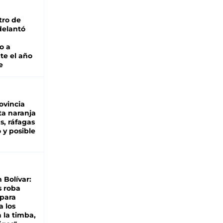
tro de
adelantó
o a
te el año
e
ovincia
ta naranja
as, ráfagas
 y posible
n Bolívar:
s roba
 para
a los
 la timba,