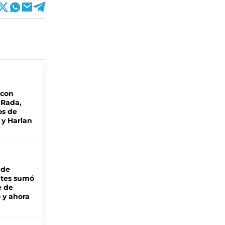
 con
 Rada,
os de
 y Harlan
 de
ntes sumó
e de
 y ahora