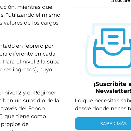
a sus am
ibución, mientras que
s, “utilizando el mismo
s valores de los cargos
antado en febrero por
era diferente en cada
 Para el nivel 3 la suba
ores ingresos), cuyo
¡Suscribite a
Newsletter
el nivel 2 y el Régimen
iben un subsidio de la
Lo que necesitas sab
a través del Fondo
desde donde necesit
T) que tiene como
SABER MÁS
 propios de