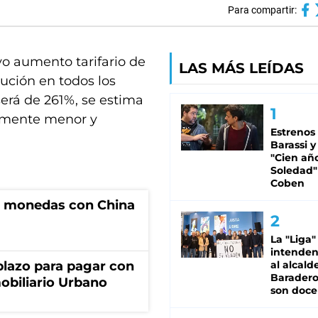
Para compartir:
vo aumento tarifario de
LAS MÁS LEÍDAS
bución en todos los
e será de 261%, se estima
lemente menor y
Estrenos
Barassi y
"Cien añ
Soledad"
Coben
e monedas con China
La "Liga"
intende
lazo para pagar con
al alcald
Baradero
obiliario Urbano
son doce