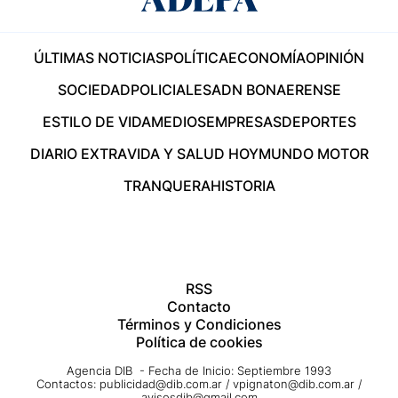
ÚLTIMAS NOTICIAS
POLÍTICA
ECONOMÍA
OPINIÓN
SOCIEDAD
POLICIALES
ADN BONAERENSE
ESTILO DE VIDA
MEDIOS
EMPRESAS
DEPORTES
DIARIO EXTRA
VIDA Y SALUD HOY
MUNDO MOTOR
TRANQUERA
HISTORIA
RSS
Contacto
Términos y Condiciones
Política de cookies
Agencia DIB - Fecha de Inicio: Septiembre 1993
Contactos:
publicidad@dib.com.ar
/
vpignaton@dib.com.ar
/
avisosdib@gmail.com