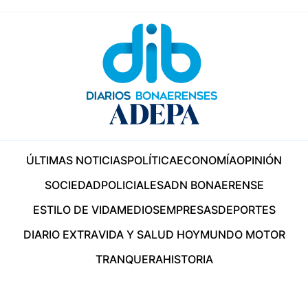
ÚLTIMAS NOTICIAS
POLÍTICA
ECONOMÍA
OPINIÓN
SOCIEDAD
POLICIALES
ADN BONAERENSE
ESTILO DE VIDA
MEDIOS
EMPRESAS
DEPORTES
DIARIO EXTRA
VIDA Y SALUD HOY
MUNDO MOTOR
TRANQUERA
HISTORIA