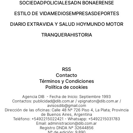
SOCIEDAD
POLICIALES
ADN BONAERENSE
ESTILO DE VIDA
MEDIOS
EMPRESAS
DEPORTES
DIARIO EXTRA
VIDA Y SALUD HOY
MUNDO MOTOR
TRANQUERA
HISTORIA
RSS
Contacto
Términos y Condiciones
Política de cookies
Agencia DIB - Fecha de Inicio: Septiembre 1993
Contactos:
publicidad@dib.com.ar
/
vpignaton@dib.com.ar
/
avisosdib@gmail.com
Dirección de las oficinas: Calle 48 Nº 726 Piso 4, La Plata; Provincia
de Buenos Aires, Argentina
Teléfono: +5492215022421 - Whatsapp: +5492215031783
Email:
administracion@dib.com.ar
Registro DNDA Nº 32644856
Nº de edición: 9.890