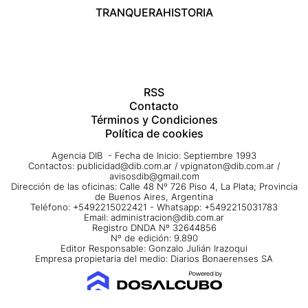
TRANQUERA
HISTORIA
RSS
Contacto
Términos y Condiciones
Política de cookies
Agencia DIB - Fecha de Inicio: Septiembre 1993
Contactos:
publicidad@dib.com.ar
/
vpignaton@dib.com.ar
/
avisosdib@gmail.com
Dirección de las oficinas: Calle 48 Nº 726 Piso 4, La Plata; Provincia
de Buenos Aires, Argentina
Teléfono: +5492215022421 - Whatsapp: +5492215031783
Email:
administracion@dib.com.ar
Registro DNDA Nº 32644856
Nº de edición: 9.890
Editor Responsable: Gonzalo Julián Irazoqui
Empresa propietaria del medio: Diarios Bonaerenses SA